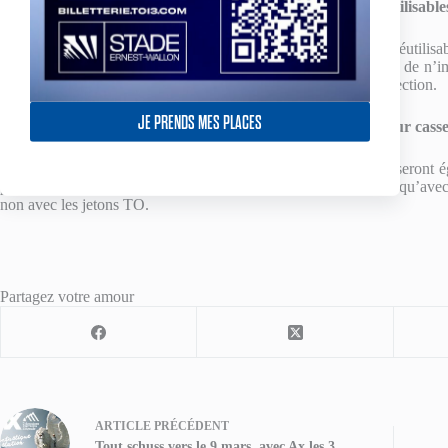
Les gobelets réutilisabl
Disponible aux guichets ainsi qu’aux ‘points jetons’, le verre réutili
pouvez récupérer cette consigne si vous rendez le verre auprès de n’im
de conserver ce verre pour son usage personnel ou pour sa collection.
JE PRENDS MES PLACES
Des food-trucks pour casse
Les food-trucks «
Chez Pelé et Tondu
» et «
Bretzel Story
» seront é
proposer de bons produits gourmands, salés et sucrés. A noter qu’avec
non avec les jetons TO.
Partagez votre amour
ARTICLE
PRÉCÉDENT
Tout schuss vers le 9 mars, avec Ax les 3