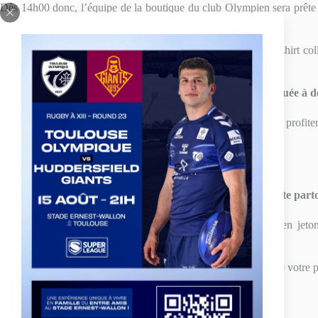
Dès 14h00 donc, l’équipe de la boutique du club Olympien sera prête à 
l’enceinte : un à côté de la Bodega et un sous la tribune Est.
Tous les produits habituels vous y attendront, mais aussi le t-shirt 
l’occasion, et disponible à un prix plus qu’attractif (10€) !
La buvette du TO située à d
La buvette du TO sera bien entendu de la partie pour vous faire profite
à la Bodega
juste sous la tribune Est
Les jetons du TO en vente parto
Les consommations dans l’enceinte Toulousaine se règlent en jeton
nombreux points de vente de jetons sont accessibles :
aux guichets, pour acheter vos jetons en même temps que votre 
aux abords de la buvette Est
à la Bodega