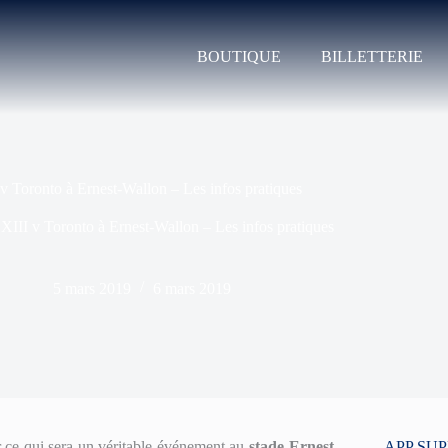
BOUTIQUE
BILLETTERIE
v Toronto à Ernest-Wallon – Les infos pratiques
XIII v Toronto à Ernest-Wallon – Les infos pratiques
5 mars 2019
6 mars 2019
 ce qui sera un véritable événement au
stade Ernest-
APP SU