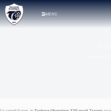
MENU
TO XIII 
Accueil
»
TO 
Ce samedi 9 mars, le
Toulouse Olympique XIII reçoit Toronto
pour