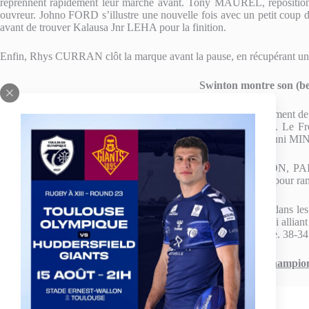
reprennent rapidement leur marche avant. Tony MAUREL, repositionné 
ouvreur. Johno FORD s’illustre une nouvelle fois avec un petit coup d
avant de trouver Kalausa Jnr LEHA pour la finition.
Enfin, Rhys CURRAN clôt la marque avant la pause, en récupérant un
Swinton montre son (be
Au retour des vestiaires, les Toulousains baissent assez logiquement de
profitent pour faire étalage de leurs belles velléités offensives.
coup sur coup la marque. 26-16. Sur une belle combinaison, Kuni MIN
ème
Néanmoins, la 2
mi-temps est bien Anglaise. NICHOLSON, PAIS
locale, et d’une nouvelle exclusion temporaire (Johno FORD), pour ramen
Le retour sur le terrain de ses piliers titulaires remet de l’ordre dans
BOYER, qui scelle le sort de la rencontre à la faveur d’un essai alli
toute fin de match, les derniers points de la saison de son équipe. 38-34 
Round 7 – Champio