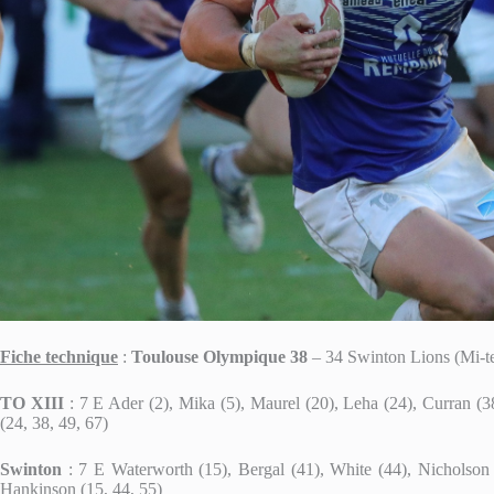
Fiche technique
:
Toulouse Olympique 38
– 34 Swinton Lions (Mi-te
TO XIII
: 7 E Ader (2), Mika (5), Maurel (20), Leha (24), Curran (
(24, 38, 49, 67)
Swinton
: 7 E Waterworth (15), Bergal (41), White (44), Nicholson 
Hankinson (15, 44, 55)