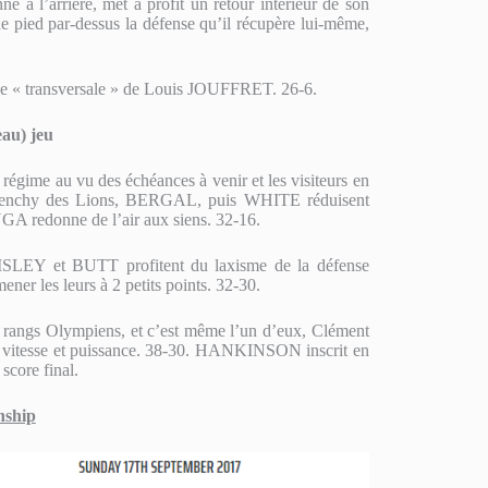
à l’arrière, met à profit un retour intérieur de son
e pied par-dessus la défense qu’il récupère lui-même,
e « transversale » de Louis JOUFFRET. 26-6.
au) jeu
 régime au vu des échéances à venir et les visiteurs en
 Le Frenchy des Lions, BERGAL, puis WHITE réduisent
GA redonne de l’air aux siens. 32-16.
LEY et BUTT profitent du laxisme de la défense
er les leurs à 2 petits points. 32-30.
 les rangs Olympiens, et c’est même l’un d’eux, Clément
ant vitesse et puissance. 38-30. HANKINSON inscrit en
score final.
nship