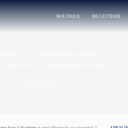
BOUTIQUE
BILLETTERIE
nton Lions – Les Toulousains tournés vers la demie
v Swinton Lions – Les Toulousains tournés vers la demie
18 septembre 2017
ose face à Swinton
et peut désormais se concentrer à
APP SU