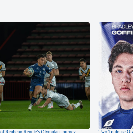
of Reubenn Rennie’s Olympian Journey
Two Toulouse Ol