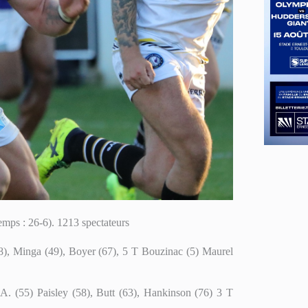
mps : 26-6). 1213 spectateurs
38), Minga (49), Boyer (67), 5 T Bouzinac (5) Maurel
A. (55) Paisley (58), Butt (63), Hankinson (76) 3 T