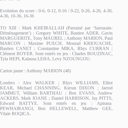
Evolution du score : 0-6, 0-12, 0-16 / 0-22, 0-26, 4-26, 4-30,
4-36, 10-36, 16-36
TO XIII : Mark KHEIRALLAH (Parrainé par ‘Sarrazain-
Déménagement’) ; Gregory WHITE, Bastien ADER, Gavin
MARGUERITE, Tony MAUREL ; Anthony MARION, Paul
MARCON ; Maxime PUECH, Mourad KRIOUACHE,
Bastien CANET ; Constantine MIKA, Rhys CURRAN ;
Clément BOYER. Sont entrés en jeu : Charles BOUZINAC,
Tyla HEPI, Kalausa LEHA, Levy NZOUNGOU.
Carton jaune : Anthony MARION (48)
Londres : Alex WALKER ; Rhys WILLIAMS, Elliot
KEAR, Michael CHANNING, Kieran DIXON ; Jarrod
JAMMUT, William BARTHAU ; Ben EVANS, Andrew
ACKERS, Mark IOANE ; Daniel HARRISON, Jay PITTS,
Edward BATTYE. Sont entrés en jeu : Apirana
PEWHAIRANGI, Ben HELLEWELL, Matthew GEE,
Vitale ROQICA.