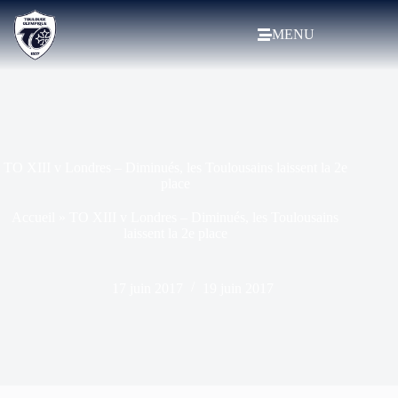
MENU
TO XIII v Londres – Diminués, les Toulousains laissent la 2e
place
Accueil
»
TO XIII v Londres – Diminués, les Toulousains
laissent la 2e place
17 juin 2017
19 juin 2017