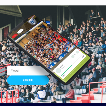
Actualités, nouveautés,
billetterie, remises
exceptionnelles dans la
boutique officielles & chez
nos partenaires… Inscrivez-
vous maintenant
SOUSCRIRE