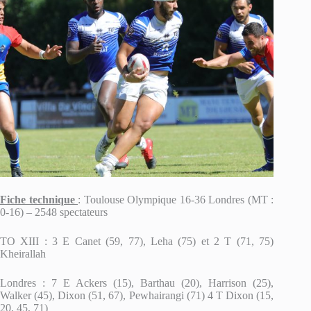
Fiche technique
: Toulouse Olympique 16-36 Londres (MT :
0-16) – 2548 spectateurs
TO XIII : 3 E Canet (59, 77), Leha (75) et 2 T (71, 75)
Kheirallah
Londres : 7 E Ackers (15), Barthau (20), Harrison (25),
Walker (45), Dixon (51, 67), Pewhairangi (71) 4 T Dixon (15,
20, 45, 71)