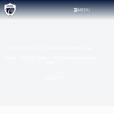
MENU
TO XIII v Halifax – Les Toulousains perdent la main
Accueil
»
TO XIII v Halifax – Les Toulousains perdent la
main
10 juillet 2017