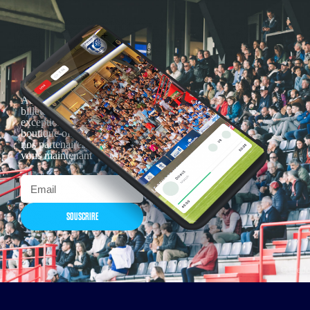
Actualités, nouveautés,
billetterie, remises
exceptionnelles dans la
boutique officielles & chez
nos partenaires… Inscrivez-
vous maintenant
SOUSCRIRE