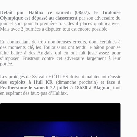
Défait par Halifax ce samedi (08/07),
le Toulouse
Olympique est dépassé au classement
par son adversaire du
jour et sort pour la première fois des 4 places qualificatives.
Mais avec 2 journées à disputer, tout est encore possible.
En commettant de trop nombreuses erreurs, dont certaines à
des moments clé, les Toulousains ont tendu le bâton pour se
faire battre à des Anglais qui en ont fait juste assez pour
s’imposer. Frustrant contre cet adversaire largement à leur
portée.
Les protégés de Sylvain HOULES doivent maintenant réussir
des exploits à Hull KR
(dimanche prochain) et
face à
Featherstone le samedi 22 juillet à 18h30 à Blagnac
, tout
en espérant des faux-pas d’Halifax.