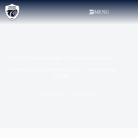
MENU
TO XIII v Dewsbury Rams – La billetterie est ouverte
Accueil
»
TO XIII v Dewsbury Rams – La billetterie est
ouverte
20 août 2019
26 août 2019