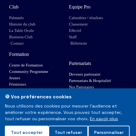
Club
Equipe Pro
Palmarès
Calendrier / résultats
Histoire du club
Classement
La Table Ovale
Effectif
Business Club
Staff
Contact
Billetterie
Formation
Partenariats
Centre de Formation
Community Programme
Devenez partenaire
Jeunes
Partenariats & Hospitalité
Féminines
Nos Partenaires
XIII Fauteuil
🍪 Vos préférences cookies
Elite 1
Nous utilisons des cookies pour mesurer l'audience et
améliorer votre expérience. Vous pouvez tout accepter,
© Toulouse Olympique XIII - Tous droits réservés
tout refuser ou personnaliser vos choix.
En savoir plus
Mentions Légales & RGPD
Tout accepter
Tout refuser
Personnaliser