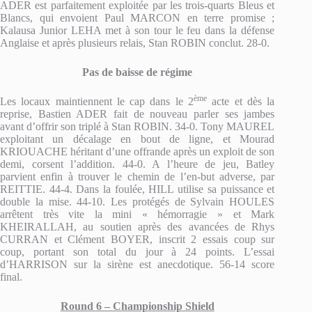
ADER est parfaitement exploitée par les trois-quarts Bleus et
Blancs, qui envoient Paul MARCON en terre promise ;
Kalausa Junior LEHA met à son tour le feu dans la défense
Anglaise et après plusieurs relais, Stan ROBIN conclut. 28-0.
Pas de baisse de régime
ème
Les locaux maintiennent le cap dans le 2
acte et dès la
reprise, Bastien ADER fait de nouveau parler ses jambes
avant d’offrir son triplé à Stan ROBIN. 34-0. Tony MAUREL
exploitant un décalage en bout de ligne, et Mourad
KRIOUACHE héritant d’une offrande après un exploit de son
demi, corsent l’addition. 44-0. A l’heure de jeu, Batley
parvient enfin à trouver le chemin de l’en-but adverse, par
REITTIE. 44-4. Dans la foulée, HILL utilise sa puissance et
double la mise. 44-10. Les protégés de Sylvain HOULES
arrêtent très vite la mini « hémorragie » et Mark
KHEIRALLAH, au soutien après des avancées de Rhys
CURRAN et Clément BOYER, inscrit 2 essais coup sur
coup, portant son total du jour à 24 points. L’essai
d’HARRISON sur la sirène est anecdotique. 56-14 score
final.
Round 6 – Championship Shield