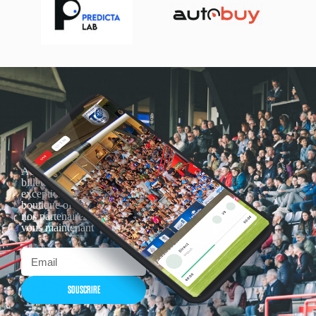
Actualités, nouveautés,
billetterie, remises
exceptionnelles dans la
boutique officielles & chez
nos partenaires… Inscrivez-
vous maintenant
SOUSCRIRE