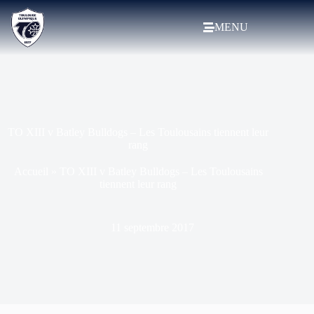
MENU
TO XIII v Batley Bulldogs – Les Toulousains tiennent leur
rang
Accueil
»
TO XIII v Batley Bulldogs – Les Toulousains
tiennent leur rang
11 septembre 2017