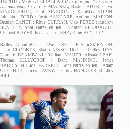
TO XIII
: Mark KHEIRALLAH (
Parrainé par ‘Sarrazain-
Déménagement’
) ; Tony MAUREL, Bastien ADER, Gavin
MARGUERITE, Paul MARCON ; Stanislas ROBIN,
Johnathon FORD ; Justin SANGARÉ, Anthony MARION,
Bastien CANET ; Rhys CURRAN, Ugo PEREZ ; Andrew
BENTLEY. Sont entrés en jeu : Mourad KRIOUACHE,
Clément BOYER, Kalausa Jnr LEHA, Kane BENTLEY.
Batley
: David SCOTT ; Wayne REITTIE, Sam SMEATON,
Jason CROOKES, Shaun AINSCOUGH ; Bradley DAY,
Dominic BRAMBANI ; William MAHER, Alistair LEAK,
Thomas LILLYCROP ; Dane MANNING, James
HARRISON ; Joël FARRELL. Sont entrés en jeu : Adam
GLEDHILL, James DAVEY, Joseph CHANDLER, Bradley
HILL.