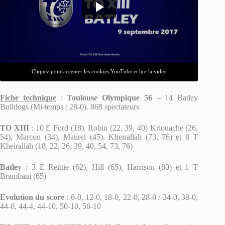
Cliquez pour accepter les cookies YouTube et lire la vidéo
Fiche technique
:
Toulouse Olympique 56
– 14 Batley
Bulldogs (Mi-temps : 28-0). 868 spectateurs
TO XIII
: 10 E Ford (18), Robin (22, 39, 40) Kriouache (26,
54), Marcon (34), Maurel (45), Kheirallah (73, 76) et 8 T
Kheirallah (18, 22, 26, 39, 40, 54, 73, 76)
Batley
: 3 E Reittie (62), Hill (65), Harrison (80) et 1 T
Brambani (65)
Evolution du score
: 6-0, 12-0, 18-0, 22-0, 28-0 / 34-0, 38-0,
44-0, 44-4, 44-10, 50-10, 56-10