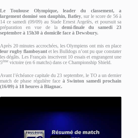
Le Toulouse Olympique, leader du classement, a
largement dominé son dauphin,
Batley
, sur le score de 56 à
14 ce samedi (09/09) au Stade Ernest Argelès, et poursuit sa
préparation en vue de la
demi-finale du samedi 23
septembre à 15h30 à domicile face à Dewsbury.
Après 20 minutes accrochées, les Olympiens ont mis en place
leur rugby flamboyant
et les Bulldogs n’ont pu que constater
les dégâts. Les Français inscrivent 10 essais et engrangent une
ème
5
victoire (en 6 matchs) dans ce Championship Shield.
Avant l’échéance capitale du 23 septembre, le TO a un dernier
match de phase régulière face
à Swinton samedi prochain
(16/09) à 18 heures à Blagnac.