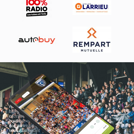
Actualités, nouveautés,
billetterie, remises
exceptionnelles dans la
boutique officielles & chez
nos partenaires… Inscrivez-
vous maintenant