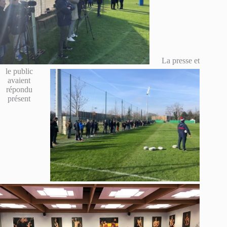
La presse et
le public
avaient
répondu
présent