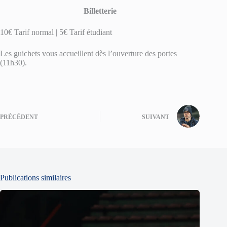
Billetterie
10€ Tarif normal | 5€ Tarif étudiant
Les guichets vous accueillent dès l’ouverture des portes
(11h30).
PRÉCÉDENT
SUIVANT
Publications similaires