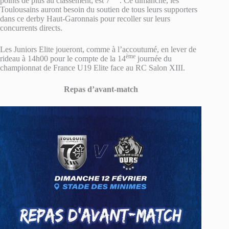
points de plus au classement, est 7
. Ce dimanche, les
Toulousains auront besoin du soutien de tous leurs supporters
dans ce derby Haut-Garonnais pour recoller sur leurs
concurrents directs.
Les Juniors Elite joueront, comme à l’accoutumé, en lever de
ème
rideau à 14h00 pour le compte de la 14
journée du
championnat de France U19 Elite face au RC Salon XIII.
Repas d’avant-match