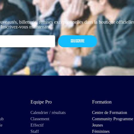
uveautés, billetterie, remises exceptionnelles dans la boutique officiell
 Inscrivez-vous maintenant
SOUSCRIRE
Equipe Pro
Formation
Calendrier / résultats
Centre de Formation
lub
Classement
Community Programme
le
Effectif
Jeunes
Staff
Féminines