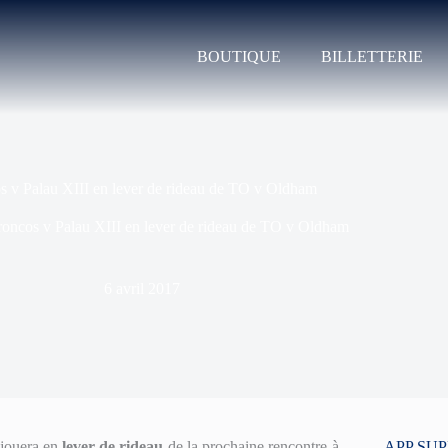
BOUTIQUE
BILLETTERIE
 v Palau XIII en lever de rideau de TO v Oldham
oncos v Palau XIII en lever de rideau de TO v Oldham
6 avril 2017
 jouera en
lever de rideau
de la prochaine rencontre à
APP SU