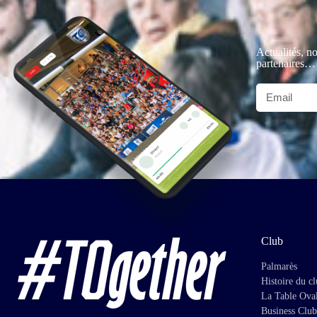
Actualités, no
partenaires…
Club
Palmarès
Histoire du c
La Table Ova
Business Club