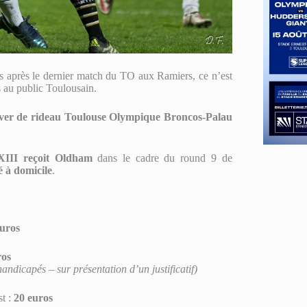
s après le dernier match du TO aux Ramiers, ce n’est
 au public Toulousain.
ever de rideau Toulouse Olympique Broncos-Palau
XIII reçoit Oldham
dans le cadre du round 9 de
é à domicile
.
euros
ros
ndicapés – sur présentation d’un justificatif)
t :
20 euros