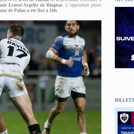
tade Ernest Argelès de Blagnac
. L’opposition phare
ans de Palau a été fixé à 16h
.
BILLET