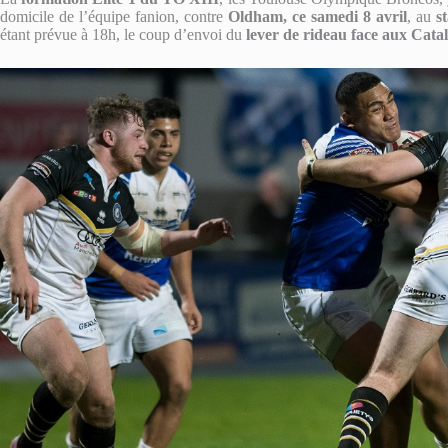
domicile de l’équipe fanion, contre
Oldham, ce samedi 8 avril
, au
s
étant prévue à 18h, le coup d’envoi du
lever de rideau face aux Catal