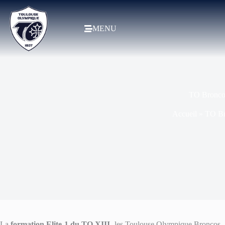
MENU
TO Broncos
Accueil
»
TO Br
La
formation Elite 1 du TO XIII
, les Toulouse Olympique Broncos,