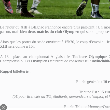
Le retour du XIII à Blagnac s’annonce encore plus palpitant ! Un moi
pas un, mais bien
deux matchs du club Olympien
qui seront proposés
Alors que les portes du stade ouvriront à 15h30, le coup d’envoi du
l
XIII
sera donné à 16h.
A 18h, place au championnat Anglais : le
Toulouse Olympique 
Championship. Les
Olympiens
tenteront de conserver leur i
nvincibilit
Rappel billetterie
:
Entrée générale :
10 
Tribune Est :
15 eu
(5€ pour licenciés du TO, étudiants, demandeurs d’emploi, et ha
Entrée Tribune Honneur/Oues