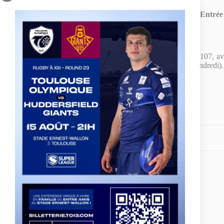
Moins de 16 ans :
Entrée 
Plusieurs possibilités pour vous procurer les places :
A
la billetterie du siège du TO XIII
(Stade Arnauné – 107, ave
horaires administratifs (9h-12h et 14h-18h du lundi au vendredi).
Sur la
billetterie en ligne du TO XIII
:
Cliquez ici
Partagez votre amour
ARTICLE
PRÉCÉDENT
Paul MARCON : « Faire un gros match
devant nos supporters »