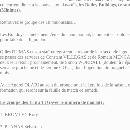
concurrent direct à la course aux play-offs, les
Batley Bulldogs, ce sa
(Minimes)
.
Retrouvez le groupe des 18 toulousains…
Les Bulldogs actuellement 7ème du championnat, talonnent le Toulous
pour faire de la figuration.
Gilles DUMAS et son staff enregistrent le retour de leur seconde lig
se passer des services de Constant VILLEGAS et de Romain MENCARINI 
deux leur retour prochainement, de Simon WORRALL (douleur à l’épau
semaine prochaine et de Jérôme GOUT, dont l’opération du poignet a ét
mois.
Avec Andrei OLARI au sein du groupe pour la 1ère fois de la saison, 
formation qui seront sur la feuille de match ce samedi.
Le groupe des 18 du TO (avec le numéro de maillot) :
1. BROMLEY Rory
3. PLANAS Sébastien