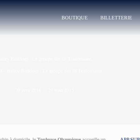
BOUTIQUE
BILLETTERIE
tley Bulldogs : Le groupe des 18 Toulousains
 – Batley Bulldogs : Le groupe des 18 Toulousains
30 avril 2010
20 août 2015
hip à domicile, le
Toulouse Olympique
accueille un
APP SU