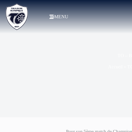
MENU
TO – Ba
Accueil
»
TO
Pour son 5ème match de Champions