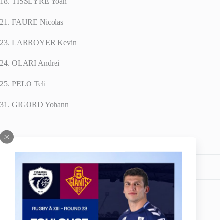
18. TISSEYRE Yoan
21. FAURE Nicolas
23. LARROYER Kevin
24. OLARI Andrei
25. PELO Teli
31. GIGORD Yohann
Partagez votre amour
ARTICLE
PRÉCÉDENT
Les Vendredis du TO