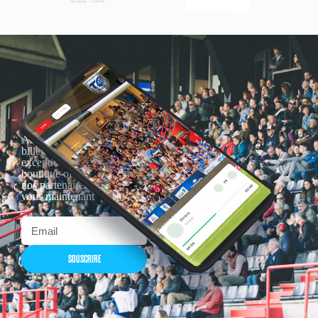
Actualités, nouveautés,
billetterie, remises
exceptionnelles dans la
boutique officielles & chez
nos partenaires… Inscrivez-
vous maintenant
SOUSCRIRE