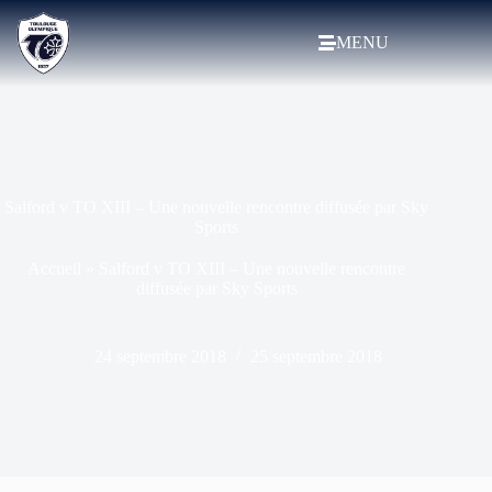
MENU
Salford v TO XIII – Une nouvelle rencontre diffusée par Sky
Sports
Accueil
»
Salford v TO XIII – Une nouvelle rencontre
diffusée par Sky Sports
24 septembre 2018
25 septembre 2018