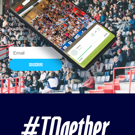
Actualités, nouveautés,
billetterie, remises
exceptionnelles dans la
boutique officielles & chez
nos partenaires… Inscrivez-
vous maintenant
SOUSCRIRE