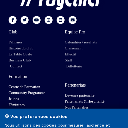
Club
Equipe Pro
Palmarès
Calendrier / résultats
Histoire du club
Classement
La Table Ovale
Effectif
Business Club
Staff
Contact
Billetterie
Formation
Partenariats
Centre de Formation
Community Programme
Devenez partenaire
Jeunes
Partenariats & Hospitalité
Féminines
Nos Partenaires
XIII Fauteuil
🍪 Vos préférences cookies
Elite 1
Nous utilisons des cookies pour mesurer l'audience et