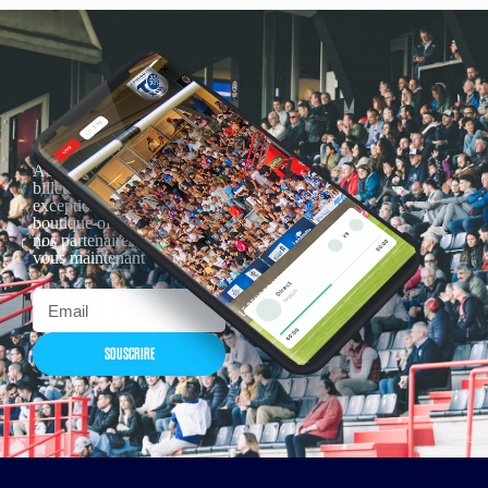
Actualités, nouveautés,
billetterie, remises
exceptionnelles dans la
boutique officielles & chez
nos partenaires… Inscrivez-
vous maintenant
SOUSCRIRE