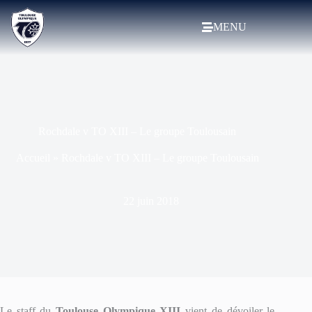
MENU
Rochdale v TO XIII – Le groupe Toulousain
Accueil
»
Rochdale v TO XIII – Le groupe Toulousain
22 juin 2018
Le staff du
Toulouse Olympique XIII
vient de dévoiler le