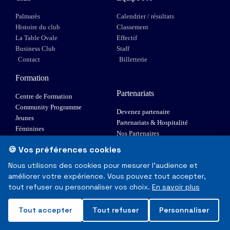
Palmarès
Calendrier / résultats
Histoire du club
Classement
La Table Ovale
Effectif
Business Club
Staff
Contact
Billetterie
Formation
Partenariats
Centre de Formation
Community Programme
Devenez partenaire
Jeunes
Partenariats & Hospitalité
Féminines
Nos Partenaires
XIII Fauteuil
🍪 Vos préférences cookies
Elite 1
Nous utilisons des cookies pour mesurer l'audience et
améliorer votre expérience. Vous pouvez tout accepter,
© Toulouse Olympique XIII - Tous droits réservés
tout refuser ou personnaliser vos choix.
En savoir plus
Mentions Légales & RGPD
Tout accepter
Tout refuser
Personnaliser
Made with
❤
in Toulouse