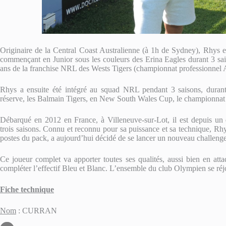
Originaire de la Central Coast Australienne (à 1h de Sydney), Rhys est
commençant en Junior sous les couleurs des Erina Eagles durant 3 sais
ans de la franchise NRL des Wests Tigers (championnat professionnel A
Rhys a ensuite été intégré au squad NRL pendant 3 saisons, durant 
réserve, les Balmain Tigers, en New South Wales Cup, le championnat de
Débarqué en 2012 en France, à Villeneuve-sur-Lot, il est depuis un
trois saisons. Connu et reconnu pour sa puissance et sa technique, Rhys
postes du pack, a aujourd’hui décidé de se lancer un nouveau challeng
Ce joueur complet va apporter toutes ses qualités, aussi bien en att
compléter l’effectif Bleu et Blanc. L’ensemble du club Olympien se réjo
Fiche technique
Nom
: CURRAN