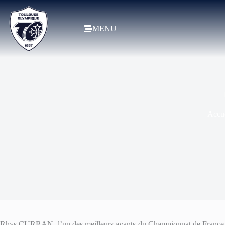
MENU
Accue
Rhys CURRAN, l’un des meilleurs avants du Championnat de France E