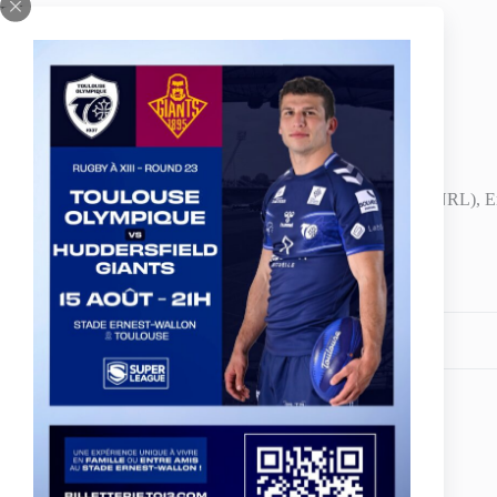
Prénom
: Rhys
Date de naissance
: 7 juillet 1989 (25 ans)
Taille
: 186 cm
Poids
: 105 kg
Clubs précédents
: Villeneuve-sur-Lot (Elite 1), Wests Tigers (NRL), E
Partagez votre amour
ARTICLE
PRÉCÉDENT
France vs Serbie - Large victoire et des
Olympiens à leur avantage