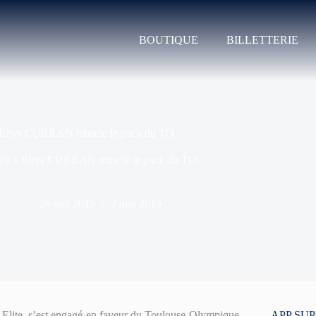
BOUTIQUE
BILLETTERIE
Rhys CURRAN muscle le pack du TO
il
»
Rhys CURRAN muscle le pack du TO
26 mai 2015
2 juin 2015
lite, s’est engagé en faveur du Toulouse Olympique
APP SU