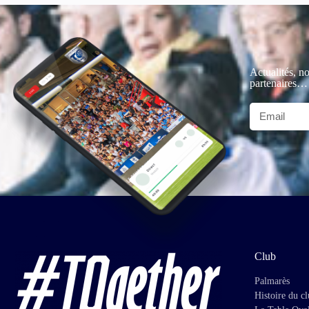
Actualités, no
partenaires…
Club
Palmarès
Histoire du c