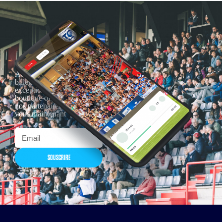
Actualités, nouveautés,
billetterie, remises
exceptionnelles dans la
boutique officielles & chez
nos partenaires… Inscrivez-
vous maintenant
SOUSCRIRE