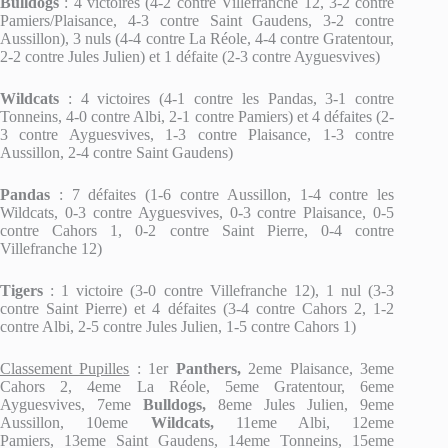
Bulldogs
: 4 victoires (4-2 contre Villefranche 12, 3-2 contre
Pamiers/Plaisance, 4-3 contre Saint Gaudens, 3-2 contre
Aussillon), 3 nuls (4-4 contre La Réole, 4-4 contre Gratentour,
2-2 contre Jules Julien) et 1 défaite (2-3 contre Ayguesvives)
Wildcats
: 4 victoires (4-1 contre les Pandas, 3-1 contre
Tonneins, 4-0 contre Albi, 2-1 contre Pamiers) et 4 défaites (2-
3 contre Ayguesvives, 1-3 contre Plaisance, 1-3 contre
Aussillon, 2-4 contre Saint Gaudens)
Pandas
: 7 défaites (1-6 contre Aussillon, 1-4 contre les
Wildcats, 0-3 contre Ayguesvives, 0-3 contre Plaisance, 0-5
contre Cahors 1, 0-2 contre Saint Pierre, 0-4 contre
Villefranche 12)
Tigers
: 1 victoire (3-0 contre Villefranche 12), 1 nul (3-3
contre Saint Pierre) et 4 défaites (3-4 contre Cahors 2, 1-2
contre Albi, 2-5 contre Jules Julien, 1-5 contre Cahors 1)
Classement Pupilles
: 1er
Panthers,
2eme Plaisance, 3eme
Cahors 2, 4eme La Réole, 5eme Gratentour, 6eme
Ayguesvives, 7eme
Bulldogs,
8eme Jules Julien, 9eme
Aussillon, 10eme
Wildcats,
11eme Albi, 12eme
Pamiers, 13eme Saint Gaudens, 14eme Tonneins, 15eme