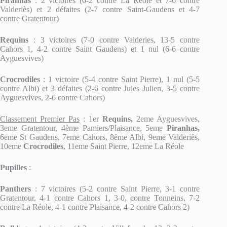
Piranhas
: 2 victoires (6-2 contre La Réole et 7-6 contre
Valderiès) et 2 défaites (2-7 contre Saint-Gaudens et 4-7
contre Gratentour)
Requins
: 3 victoires (7-0 contre Valderies, 13-5 contre
Cahors 1, 4-2 contre Saint Gaudens) et 1 nul (6-6 contre
Ayguesvives)
Crocrodiles
: 1 victoire (5-4 contre Saint Pierre), 1 nul (5-5
contre Albi) et 3 défaites (2-6 contre Jules Julien, 3-5 contre
Ayguesvives, 2-6 contre Cahors)
Classement Premier Pas
: 1er
Requins,
2eme Ayguesvives,
3eme Gratentour, 4ème Pamiers/Plaisance, 5eme
Piranhas,
6eme St Gaudens, 7eme Cahors, 8ème Albi, 9eme Valderiès,
10eme
Crocrodiles
, 11eme Saint Pierre, 12eme La Réole
Pupilles
:
Panthers
: 7 victoires (5-2 contre Saint Pierre, 3-1 contre
Gratentour, 4-1 contre Cahors 1, 3-0, contre Tonneins, 7-2
contre La Réole, 4-1 contre Plaisance, 4-2 contre Cahors 2)