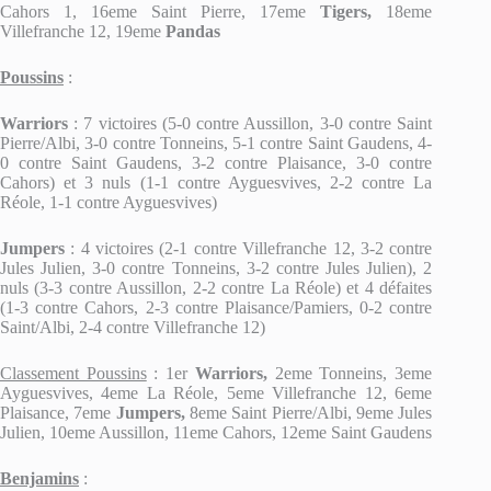
Cahors 1, 16eme Saint Pierre, 17eme
Tigers,
18eme
Villefranche 12, 19eme
Pandas
Poussins
:
Warriors
: 7 victoires (5-0 contre Aussillon, 3-0 contre Saint
Pierre/Albi, 3-0 contre Tonneins, 5-1 contre Saint Gaudens, 4-
0 contre Saint Gaudens, 3-2 contre Plaisance, 3-0 contre
Cahors) et 3 nuls (1-1 contre Ayguesvives, 2-2 contre La
Réole, 1-1 contre Ayguesvives)
Jumpers
: 4 victoires (2-1 contre Villefranche 12, 3-2 contre
Jules Julien, 3-0 contre Tonneins, 3-2 contre Jules Julien), 2
nuls (3-3 contre Aussillon, 2-2 contre La Réole) et 4 défaites
(1-3 contre Cahors, 2-3 contre Plaisance/Pamiers, 0-2 contre
Saint/Albi, 2-4 contre Villefranche 12)
Classement Poussins
: 1er
Warriors,
2eme Tonneins, 3eme
Ayguesvives, 4eme La Réole, 5eme Villefranche 12, 6eme
Plaisance, 7eme
Jumpers,
8eme Saint Pierre/Albi, 9eme Jules
Julien, 10eme Aussillon, 11eme Cahors, 12eme Saint Gaudens
Benjamins
: