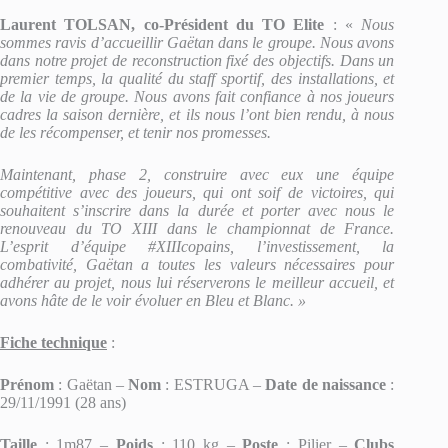
Laurent TOLSAN, co-Président du TO Elite
: «
Nous
sommes ravis d’accueillir Gaëtan dans le groupe. Nous avons
dans notre projet de reconstruction fixé des objectifs. Dans un
premier temps, la qualité du staff sportif, des installations, et
de la vie de groupe. Nous avons fait confiance à nos joueurs
cadres la saison dernière, et ils nous l’ont bien rendu, à nous
de les récompenser, et tenir nos promesses.
Maintenant, phase 2, construire avec eux une équipe
compétitive avec des joueurs, qui ont soif de victoires, qui
souhaitent s’inscrire dans la durée et porter avec nous le
renouveau du TO XIII dans le championnat de France.
L’esprit d’équipe #XIIIcopains, l’investissement, la
combativité, Gaëtan a toutes les valeurs nécessaires pour
adhérer au projet, nous lui réserverons le meilleur accueil, et
avons hâte de le voir évoluer en Bleu et Blanc. »
Fiche technique
:
Prénom
: Gaëtan –
Nom
: ESTRUGA –
Date de naissance
:
29/11/1991 (28 ans)
Taille
: 1m87 –
Poids
: 110 kg –
Poste
: Pilier –
Clubs