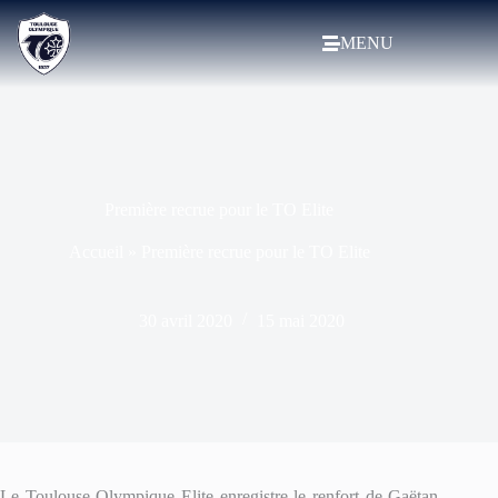
MENU
Première recrue pour le TO Elite
Accueil
»
Première recrue pour le TO Elite
30 avril 2020
15 mai 2020
Le Toulouse Olympique Elite enregistre le renfort de Gaëtan