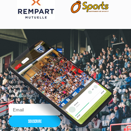
Actualités, nouveautés,
billetterie, remises
exceptionnelles dans la
boutique officielles & chez
nos partenaires… Inscrivez-
vous maintenant
SOUSCRIRE