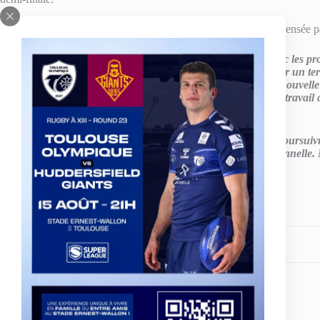
Une ascension qui n’en finit plus et qui est logiquement récompensée pa
Sylvain HOULES : » Après quelques bonnes prestations avec les pros
côtés, Baptiste nous a montré ce qu’il était capable de faire sur un t
rapide, qui plaque beaucoup et intelligent. Il fait partie de la nouv
veut amener le plus loin possible. J’en profite pour féliciter le trava
en arriver là. »
Baptiste RODRIGUEZ : «
« Je suis très fier et heureux de poursui
de relever les nouveaux défis au sein de la structure professionnelle. 
Partagez votre amour
ARTICLE
PRÉCÉDENT