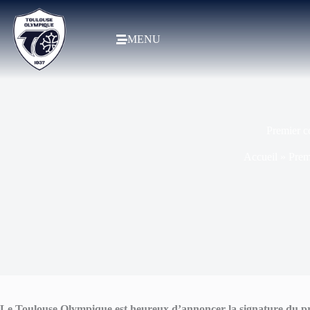
MENU
Premier c
Accueil
»
Prem
Le Toulouse Olympique est heureux d’annoncer la signature du pre