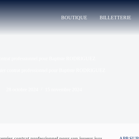
BOUTIQUE
BILLETTERIE
ontrat professionnel pour Baptiste RODRIGUEZ
ier contrat professionnel pour Baptiste RODRIGUEZ
28 octobre 2024
15 novembre 2024
mier contrat professionnel pour son joueur issu
APP SU