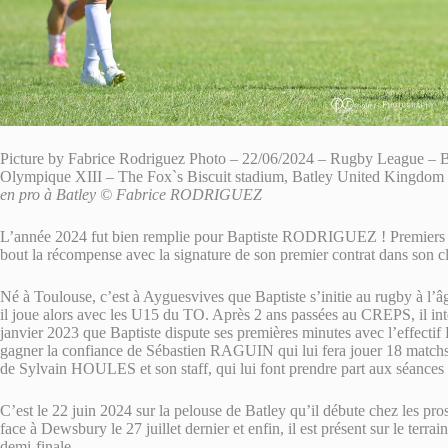
Picture by Fabrice Rodriguez Photo – 22/06/2024 – Rugby League – 
Olympique XIII – The Fox`s Biscuit stadium, Batley United Kingdom
en pro à Batley © Fabrice RODRIGUEZ
L’année 2024 fut bien remplie pour Baptiste RODRIGUEZ ! Premiers p
bout la récompense avec la signature de son premier contrat dans son c
Né à Toulouse, c’est à Ayguesvives que Baptiste s’initie au rugby à l’â
il joue alors avec les U15 du TO. Après 2 ans passées au CREPS, il in
janvier 2023 que Baptiste dispute ses premières minutes avec l’effectif E
gagner la confiance de Sébastien RAGUIN qui lui fera jouer 18 matchs s
de Sylvain HOULES et son staff, qui lui font prendre part aux séances
C’est le 22 juin 2024 sur la pelouse de Batley qu’il débute chez les pro
face à Dewsbury le 27 juillet dernier et enfin, il est présent sur le terr
demi-finale.