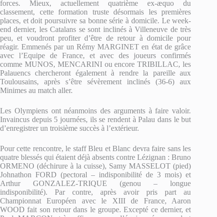
forces. Mieux, actuellement quatrième ex-æquo du
classement, cette formation truste désormais les premières
places, et doit poursuivre sa bonne série à domicile. Le week-
end dernier, les Catalans se sont inclinés à Villeneuve de très
peu, et voudront profiter d’être de retour à domicile pour
réagir. Emmenés par un Rémy MARGINET en état de grâce
avec l’Equipe de France, et avec des joueurs confirmés
comme MUNOS, MENCARINI ou encore TRIBILLAC, les
Palauencs chercheront également à rendre la pareille aux
Toulousains, après s’être sévèrement inclinés (36-6) aux
Minimes au match aller.
Les Olympiens ont néanmoins des arguments à faire valoir.
Invaincus depuis 5 journées, ils se rendent à Palau dans le but
d’enregistrer un troisième succès à l’extérieur.
Pour cette rencontre, le staff Bleu et Blanc devra faire sans les
quatre blessés qui étaient déjà absents contre Lézignan : Bruno
ORMENO (déchirure à la cuisse), Samy MASSELOT (pied)
Johnathon FORD (pectoral – indisponibilité de 3 mois) et
Arthur GONZALEZ-TRIQUE (genou – longue
indisponibilité). Par contre, après avoir pris part au
Championnat Européen avec le XIII de France, Aaron
WOOD fait son retour dans le groupe. Excepté ce dernier, et