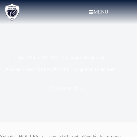
MENU
Palau XIII vs TO XIII – Le groupe Toulousain
Accueil
»
Palau XIII vs TO XIII – Le groupe Toulousain
7 novembre 2014
Sylvain HOULES et son staff ont dévoilé le groupe