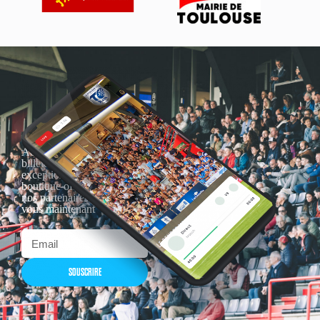
Actualités, nouveautés,
billetterie, remises
exceptionnelles dans la
boutique officielles & chez
nos partenaires… Inscrivez-
vous maintenant
SOUSCRIRE