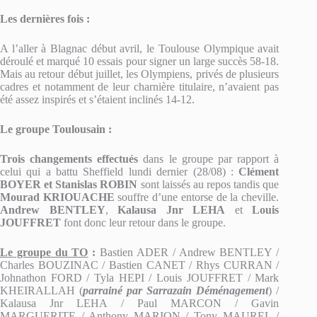
Les dernières fois :
A l’aller à Blagnac début avril, le Toulouse Olympique avait
déroulé et marqué 10 essais pour signer un large succès 58-18.
Mais au retour début juillet, les Olympiens, privés de plusieurs
cadres et notamment de leur charnière titulaire, n’avaient pas
été assez inspirés et s’étaient inclinés 14-12.
Le groupe Toulousain :
Trois changements effectués
dans le groupe par rapport à
celui qui a battu Sheffield lundi dernier (28/08) :
Clément
BOYER et Stanislas ROBIN
sont laissés au repos tandis que
Mourad KRIOUACHE
souffre d’une entorse de la cheville.
Andrew BENTLEY
,
Kalausa Jnr LEHA
et
Louis
JOUFFRET
font donc leur retour dans le groupe.
Le groupe du TO
:
Bastien ADER / Andrew BENTLEY /
Charles BOUZINAC / Bastien CANET / Rhys CURRAN /
Johnathon FORD / Tyla HEPI / Louis JOUFFRET / Mark
KHEIRALLAH (
parrainé par Sarrazain Déménagement
) /
Kalausa Jnr LEHA / Paul MARCON / Gavin
MARGUERITE / Anthony MARION / Tony MAUREL /