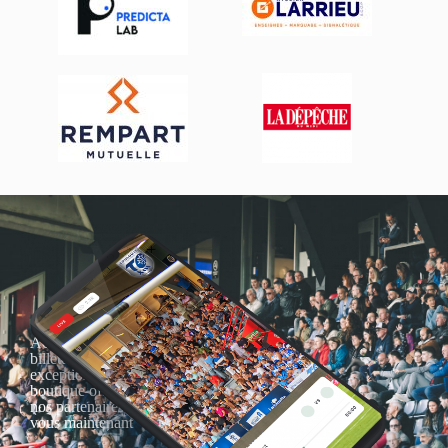
Actualités, nouveautés,
billetterie, remises
exceptionnelles dans la
boutique officielles & chez
nos partenaires… Inscrivez-
vous maintenant