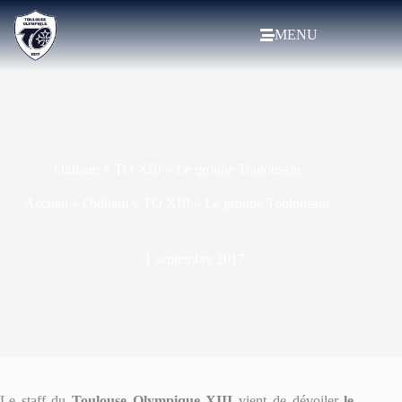
MENU
Oldham v TO XIII – Le groupe Toulousain
Accueil
»
Oldham v TO XIII – Le groupe Toulousain
1 septembre 2017
Le staff du
Toulouse Olympique XIII
vient de dévoiler
le