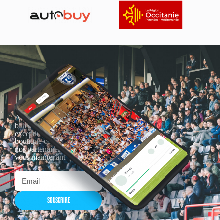
Actualités, nouveautés,
billetterie, remises
exceptionnelles dans la
boutique officielles & chez
nos partenaires… Inscrivez-
vous maintenant
SOUSCRIRE