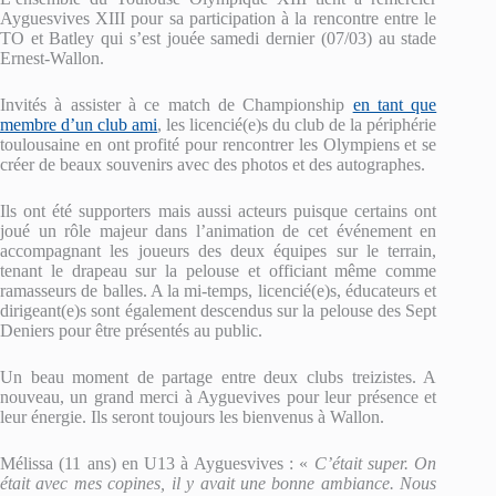
Ayguesvives XIII pour sa participation à la rencontre entre le
TO et Batley qui s’est jouée samedi dernier (07/03) au stade
Ernest-Wallon.
Invités à assister à ce match de Championship
en tant que
membre d’un club ami
, les licencié(e)s du club de la périphérie
toulousaine en ont profité pour rencontrer les Olympiens et se
créer de beaux souvenirs avec des photos et des autographes.
Ils ont été supporters mais aussi acteurs puisque certains ont
joué un rôle majeur dans l’animation de cet événement en
accompagnant les joueurs des deux équipes sur le terrain,
tenant le drapeau sur la pelouse et officiant même comme
ramasseurs de balles. A la mi-temps, licencié(e)s, éducateurs et
dirigeant(e)s sont également descendus sur la pelouse des Sept
Deniers pour être présentés au public.
Un beau moment de partage entre deux clubs treizistes. A
nouveau, un grand merci à Ayguevives pour leur présence et
leur énergie. Ils seront toujours les bienvenus à Wallon.
Mélissa (11 ans) en U13 à Ayguesvives : «
C’était super. On
était avec mes copines, il y avait une bonne ambiance. Nous