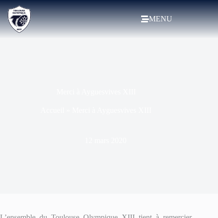
MENU
Merci à Ayguesvives XIII
Accueil
»
Merci à Ayguesvives XIII
12 mars 2020
L’ensemble du Toulouse Olympique XIII tient à remercier