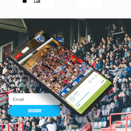
Actualités, nouveautés,
billetterie, remises
exceptionnelles dans la
boutique officielles & chez
nos partenaires… Inscrivez-
vous maintenant
SOUSCRIRE