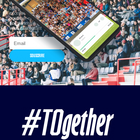
Actualités, nouveautés,
billetterie, remises
exceptionnelles dans la
boutique officielles & chez
nos partenaires… Inscrivez-
vous maintenant
SOUSCRIRE