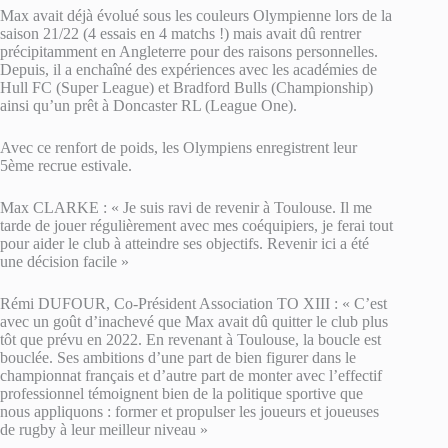
Max avait déjà évolué sous les couleurs Olympienne lors de la
saison 21/22 (4 essais en 4 matchs !) mais avait dû rentrer
précipitamment en Angleterre pour des raisons personnelles.
Depuis, il a enchaîné des expériences avec les académies de
Hull FC (Super League) et Bradford Bulls (Championship)
ainsi qu’un prêt à Doncaster RL (League One).
Avec ce renfort de poids, les Olympiens enregistrent leur
5ème recrue estivale.
Max CLARKE : « Je suis ravi de revenir à Toulouse. Il me
tarde de jouer régulièrement avec mes coéquipiers, je ferai tout
pour aider le club à atteindre ses objectifs. Revenir ici a été
une décision facile »
Rémi DUFOUR, Co-Président Association TO XIII : « C’est
avec un goût d’inachevé que Max avait dû quitter le club plus
tôt que prévu en 2022. En revenant à Toulouse, la boucle est
bouclée. Ses ambitions d’une part de bien figurer dans le
championnat français et d’autre part de monter avec l’effectif
professionnel témoignent bien de la politique sportive que
nous appliquons : former et propulser les joueurs et joueuses
de rugby à leur meilleur niveau »