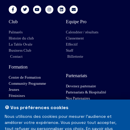
Club
Equipe Pro
Palmarès
Calendrier / résultats
Histoire du club
Classement
La Table Ovale
Effectif
Business Club
Staff
Contact
Billetterie
Formation
Partenariats
Centre de Formation
Community Programme
Devenez partenaire
Jeunes
Partenariats & Hospitalité
Féminines
Nos Partenaires
XIII Fauteuil
🍪 Vos préférences cookies
Elite 1
Nous utilisons des cookies pour mesurer l'audience et
améliorer votre expérience. Vous pouvez tout accepter,
© Toulouse Olympique XIII - Tous droits réservés
tout refuser ou personnaliser vos choix.
En savoir plus