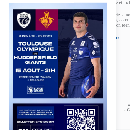
pense que la prochaine étape est de passer un cap entre tolérance et inc
Hugo PEZET : En tant que joueur, je trouve que le sport apporte la not
du terrain, qui permettent d’oser faire plus de choses. De plus, com
peut-être à un sportif plus tard de se montrer et d’oser dévoiler son ident
Pour plus d’informations sur Tou’Win :
https://www.touwin.com/
Partagez votre amour
ARTICLE
PRÉCÉDENT
To
TO XIII v Bradford Bulls – Le groupe
- G