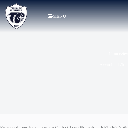
MENU
L’intervi
Accueil
»
L’in
En accord avec les valeurs du Club et la politique de la RFL (Fédération