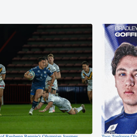
of Reubenn Rennie’s Olympian Journey
Two Toulouse Ol