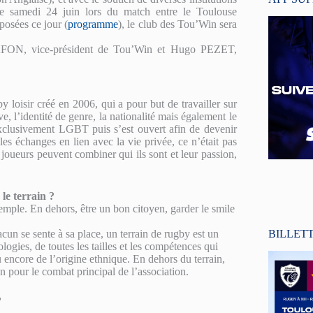
e samedi 24 juin lors du match entre le Toulouse
posées ce jour (
programme
), le club des Tou’Win sera
LAFON, vice-président de Tou’Win et Hugo PEZET,
loisir créé en 2006, qui a pour but de travailler sur
e, l’identité de genre, la nationalité mais également le
exclusivement LGBT puis s’est ouvert afin de devenir
les échanges en lien avec la vie privée, ce n’était pas
 joueurs peuvent combiner qui ils sont et leur passion,
 le terrain ?
emple. En dehors, être un bon citoyen, garder le smile
BILLET
acun se sente à sa place, un terrain de rugby est un
logies, de toutes les tailles et les compétences qui
u encore de l’origine ethnique. En dehors du terrain,
n pour le combat principal de l’association.
?