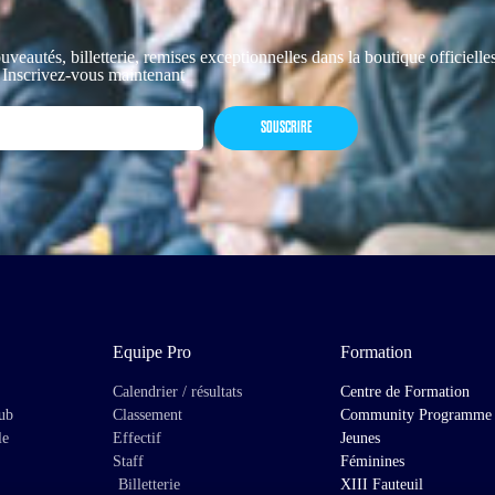
uveautés, billetterie, remises exceptionnelles dans la boutique officiell
 Inscrivez-vous maintenant
SOUSCRIRE
Equipe Pro
Formation
Calendrier / résultats
Centre de Formation
lub
Classement
Community Programme
le
Effectif
Jeunes
Staff
Féminines
Billetterie
XIII Fauteuil