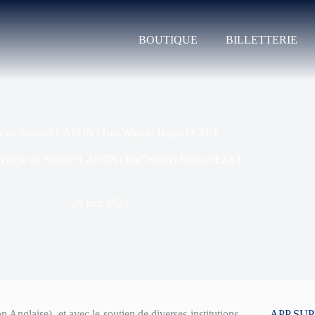
BOUTIQUE
BILLETTERIE
ew de Samuel LAFON (Tou’Win) et Hugo PEZET
terview de Samuel LAFON (Tou’Win) et Hugo PEZET
24 juin 2023
 Anglaise), et avec le soutien de diverses institutions
APP SU