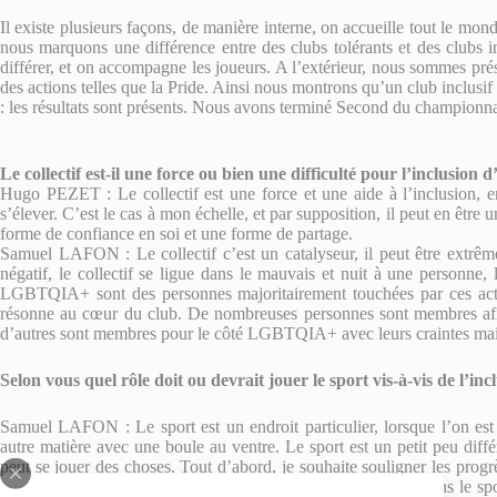
Il existe plusieurs façons, de manière interne, on accueille tout le mon
nous marquons une différence entre des clubs tolérants et des clubs i
différer, et on accompagne les joueurs. A l’extérieur, nous sommes p
des actions telles que la Pride. Ainsi nous montrons qu’un club inclusif
: les résultats sont présents. Nous avons
terminé
Second du championna
Le collectif est-il une force ou bien une difficulté pour l’inclusion 
Hugo PEZET : Le collectif est une force et une aide à l’inclusion, en 
s’élever. C’est le cas à mon échelle, et par supposition, il peut en être
forme de confiance en soi et une forme de partage.
Samuel LAFON : Le collectif c’est un catalyseur, il peut être extrê
négatif, le collectif se ligue dans le mauvais et nuit à une personne,
LGBTQIA+ sont des personnes majoritairement touchées par ces actes 
résonne au cœur du club. De nombreuses personnes sont membres afi
d’autres sont membres pour le côté LGBTQIA+ avec leurs craintes mais p
Selon vous quel rôle doit ou devrait jouer le sport vis-à-vis de l’inc
Samuel LAFON : Le sport est un endroit particulier, lorsque l’on est
autre matière avec une boule au ventre. Le sport est un petit peu différ
peut se jouer des choses. Tout d’abord, je souhaite souligner les progr
l’homophobie, beaucoup de choses positives se produisent dans le spo