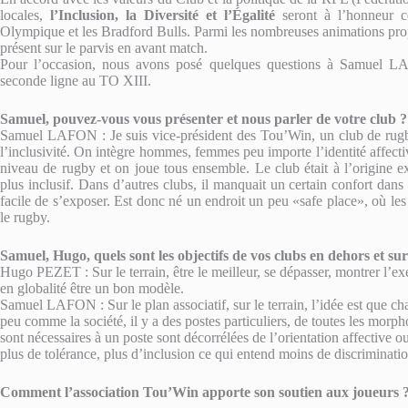
locales,
l’Inclusion, la Diversité et l’Égalité
seront à l’honneur c
Olympique et les Bradford Bulls. Parmi les nombreuses animations pro
présent sur le parvis en avant match.
Pour l’occasion, nous avons posé quelques questions à Samuel 
seconde ligne au TO XIII.
Samuel, pouvez-vous vous présenter et nous parler de votre club ?
Samuel LAFON : Je suis vice-président des Tou’Win, un club de rugby 
l’inclusivité. On intègre hommes, femmes peu importe l’identité affectiv
niveau de rugby et on joue tous ensemble. Le club était à l’origine 
plus inclusif. Dans d’autres clubs, il manquait un certain confort dans 
facile de s’exposer. Est donc né un endroit un peu «safe place», où les
le rugby.
Samuel, Hugo, quels sont les objectifs de vos clubs en dehors et sur
Hugo PEZET : Sur le terrain, être le meilleur, se dépasser, montrer l’ex
en globalité être un bon modèle.
Samuel LAFON : Sur le plan associatif, sur le terrain, l’idée est que ch
peu comme la société, il y a des postes particuliers, de toutes les morpho
sont nécessaires à un poste sont décorrélées de l’orientation affective o
plus de tolérance, plus d’inclusion ce qui entend moins de discriminatio
Comment l’association Tou’Win apporte son soutien aux joueurs 