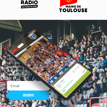
Actualités, nouveautés,
billetterie, remises
exceptionnelles dans la
boutique officielles & chez
nos partenaires… Inscrivez-
vous maintenant
SOUSCRIRE