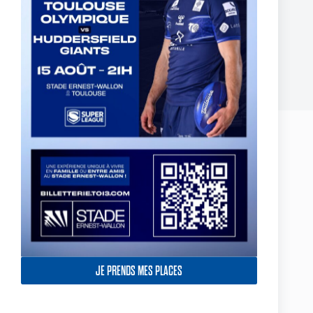
Two Toulouse Olympique Academy Graduates Sign Their
First Professional Contracts.
5 août 2026
Laisser un commentaire
Votre adresse e-mail ne sera pas publiée.
Les champs obligatoires sont
indiqués avec
*
Nom
*
E-mail
*
JE PRENDS MES PLACES
Site web