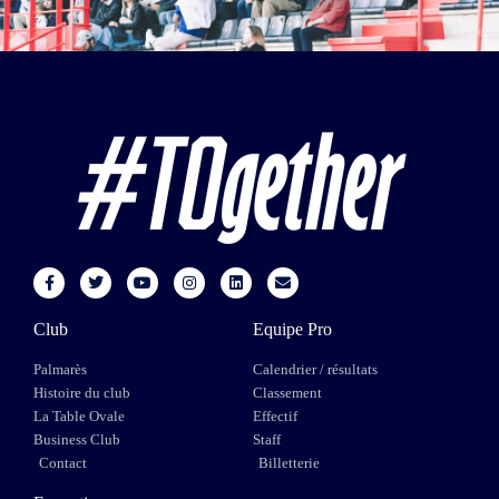
Club
Equipe Pro
Palmarès
Calendrier / résultats
Histoire du club
Classement
La Table Ovale
Effectif
Business Club
Staff
Contact
Billetterie