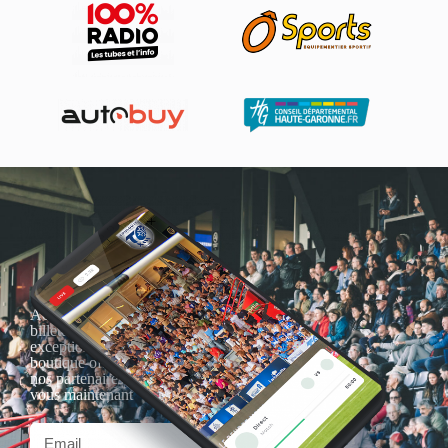
Actualités, nouveautés,
billetterie, remises
exceptionnelles dans la
boutique officielles & chez
nos partenaires… Inscrivez-
vous maintenant