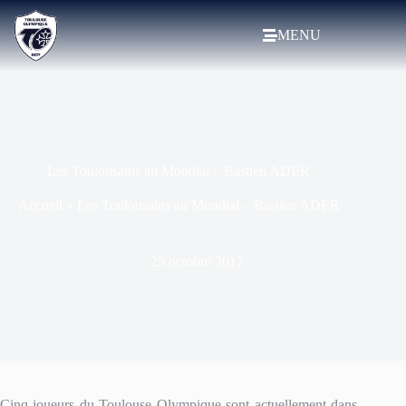
MENU
Les Toulousains au Mondial – Bastien ADER
Accueil
»
Les Toulousains au Mondial – Bastien ADER
25 octobre 2017
Cinq joueurs du Toulouse Olympique sont actuellement dans