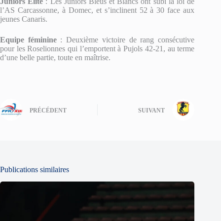
Juniors Elite
: Les Juniors Bleus et Blancs ont subi la loi de
l’AS Carcassonne, à Domec, et s’inclinent 52 à 30 face aux
jeunes Canaris.
Equipe féminine
: Deuxième victoire de rang consécutive
pour les Roselionnes qui l’emportent à Pujols 42-21, au terme
d’une belle partie, toute en maîtrise.
PRÉCÉDENT
SUIVANT
Publications similaires