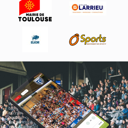
Actualités, nouveautés,
billetterie, remises
exceptionnelles dans la
boutique officielles & chez
nos partenaires… Inscrivez-
vous maintenant