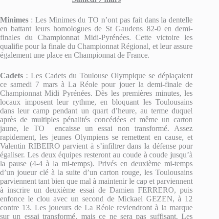
Minimes
: Les Minimes du TO n’ont pas fait dans la dentelle
en battant leurs homologues de St Gaudens 82-0 en demi-
finales du Championnat Midi-Pyrénées. Cette victoire les
qualifie pour la finale du Championnat Régional, et leur assure
également une place en Championnat de France.
Cadets
: Les Cadets du Toulouse Olympique se déplaçaient
ce samedi 7 mars à La Réole pour jouer la demi-finale de
Championnat Midi Pyrénées. Dès les premières minutes, les
locaux imposent leur rythme, en bloquant les Toulousains
dans leur camp pendant un quart d’heure, au terme duquel
après de multiples pénalités concédées et même un carton
jaune, le TO encaisse un essai non transformé. Assez
rapidement, les jeunes Olympiens se remettent en cause, et
Valentin RIBEIRO parvient à s’infiltrer dans la défense pour
égaliser. Les deux équipes resteront au coude à coude jusqu’à
la pause (4-4 à la mi-temps). Privés en deuxième mi-temps
d’un joueur clé à la suite d’un carton rouge, les Toulousains
parviennent tant bien que mal à maintenir le cap et parviennent
à inscrire un deuxième essai de Damien FERRERO, puis
enfonce le clou avec un second de Mickael GEZEN, à 12
contre 13. Les joueurs de La Réole reviendront à la marque
sur un essai transformé, mais ce ne sera pas suffisant. Les