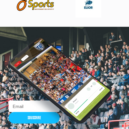
Actualités, nouveautés,
billetterie, remises
exceptionnelles dans la
boutique officielles & chez
nos partenaires… Inscrivez-
vous maintenant
SOUSCRIRE