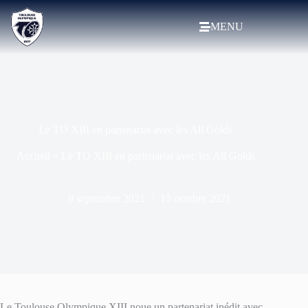
MENU
Le TO XIII en partenariat avec les All Golds
Accueil
»
Le TO XIII en partenariat avec les All Golds
9 septembre 2021
15 octobre 2021
Le Toulouse Olympique XIII noue un partenariat inédit avec