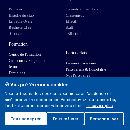
Palmarès
Calendrier / résultats
Histoire du club
Classement
La Table Ovale
Effectif
Business Club
Staff
Contact
Billetterie
Formation
Partenariats
Centre de Formation
Community Programme
Devenez partenaire
Jeunes
Partenariats & Hospitalité
Féminines
Nos Partenaires
XIII Fauteuil
🍪 Vos préférences cookies
Elite 1
Nous utilisons des cookies pour mesurer l'audience et
améliorer votre expérience. Vous pouvez tout accepter,
© Toulouse Olympique XIII - Tous droits réservés
tout refuser ou personnaliser vos choix.
En savoir plus
Mentions Légales & RGPD
Tout accepter
Tout refuser
Personnaliser
Made with
❤
in Toulouse