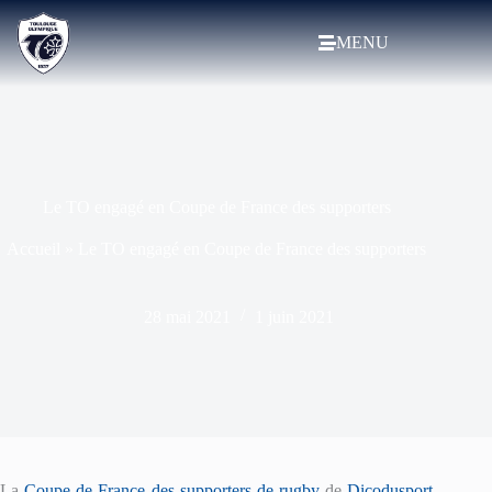
MENU
Le TO engagé en Coupe de France des supporters
Accueil
»
Le TO engagé en Coupe de France des supporters
28 mai 2021
1 juin 2021
La
Coupe de France des supporters de rugby
de
Dicodusport