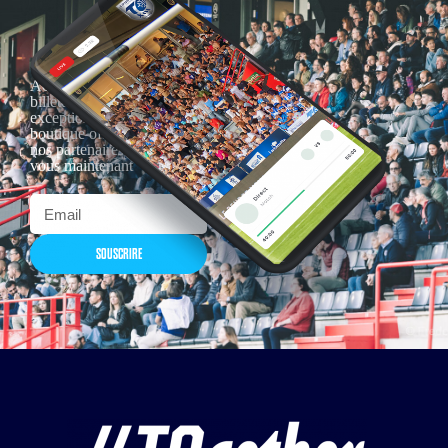
Actualités, nouveautés,
billetterie, remises
exceptionnelles dans la
boutique officielles & chez
nos partenaires… Inscrivez-
vous maintenant
SOUSCRIRE