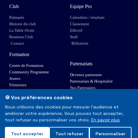
Club
Equipe Pro
Palmarès
Calendrier / résultats
Histoire du club
Classement
La Table Ovale
Effectif
Business Club
Staff
Contact
Billetterie
Formation
Partenariats
Centre de Formation
Community Programme
Devenez partenaire
Jeunes
Partenariats & Hospitalité
Féminines
Nos Partenaires
XIII Fauteuil
🍪 Vos préférences cookies
Elite 1
Nous utilisons des cookies pour mesurer l'audience et
améliorer votre expérience. Vous pouvez tout accepter,
© Toulouse Olympique XIII - Tous droits réservés
tout refuser ou personnaliser vos choix.
En savoir plus
Mentions Légales & RGPD
Tout accepter
Tout refuser
Personnaliser