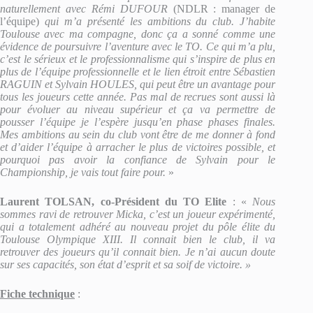
naturellement avec Rémi DUFOUR
(NDLR : manager de
l’équipe)
qui m’a présenté les ambitions du club. J’habite
Toulouse avec ma compagne, donc ça a sonné comme une
évidence de poursuivre l’aventure avec le TO. Ce qui m’a plu,
c’est le sérieux et le professionnalisme qui s’inspire de plus en
plus de l’équipe professionnelle et le lien étroit entre Sébastien
RAGUIN et Sylvain HOULES, qui peut être un avantage pour
tous les joueurs cette année. Pas mal de recrues sont aussi là
pour évoluer au niveau supérieur et ça va permettre de
pousser l’équipe je l’espère jusqu’en phase phases finales.
Mes ambitions au sein du club vont être de me donner à fond
et d’aider l’équipe à arracher le plus de victoires possible, et
pourquoi pas avoir la confiance de Sylvain pour le
Championship, je vais tout faire pour.
»
Laurent TOLSAN, co-Président du TO Elite
: «
Nous
sommes ravi de retrouver Micka, c’est un joueur expérimenté,
qui a totalement adhéré au nouveau projet du pôle élite du
Toulouse Olympique XIII. Il connait bien le club, il va
retrouver des joueurs qu’il connait bien. Je n’ai aucun doute
sur ses capacités, son état d’esprit et sa soif de victoire. »
Fiche technique
: