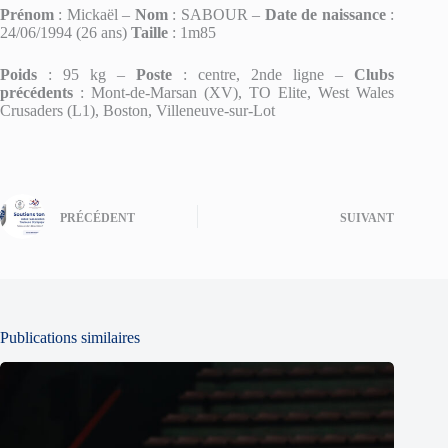
Prénom
: Mickaël –
Nom
: SABOUR –
Date de naissance
:
24/06/1994 (26 ans)
Taille
: 1m85
Poids
: 95 kg –
Poste
: centre, 2nde ligne –
Clubs
précédents
: Mont-de-Marsan (XV), TO Elite, West Wales
Crusaders (L1), Boston, Villeneuve-sur-Lot
PRÉCÉDENT
SUIVANT
Publications similaires