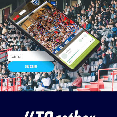
Actualités, nouveautés,
billetterie, remises
exceptionnelles dans la
boutique officielles & chez
nos partenaires… Inscrivez-
vous maintenant
SOUSCRIRE