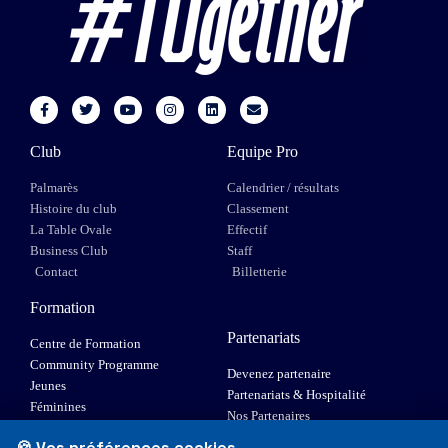
Club
Equipe Pro
Palmarès
Calendrier / résultats
Histoire du club
Classement
La Table Ovale
Effectif
Business Club
Staff
Contact
Billetterie
Formation
Partenariats
Centre de Formation
Community Programme
Devenez partenaire
Jeunes
Partenariats & Hospitalité
Féminines
Nos Partenaires
XIII Fauteuil
🍪 Vos préférences cookies