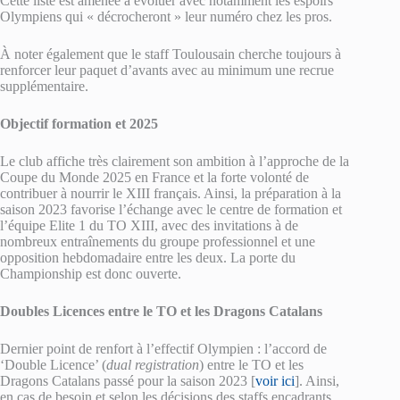
Cette liste est amenée à évoluer avec notamment les espoirs
Olympiens qui « décrocheront » leur numéro chez les pros.
À noter également que le staff Toulousain cherche toujours à
renforcer leur paquet d’avants avec au minimum une recrue
supplémentaire.
Objectif formation et 2025
Le club affiche très clairement son ambition à l’approche de la
Coupe du Monde 2025 en France et la forte volonté de
contribuer à nourrir le XIII français. Ainsi, la préparation à la
saison 2023 favorise l’échange avec le centre de formation et
l’équipe Elite 1 du TO XIII, avec des invitations à de
nombreux entraînements du groupe professionnel et une
opposition hebdomadaire entre les deux. La porte du
Championship est donc ouverte.
Doubles Licences entre le TO et les Dragons Catalans
Dernier point de renfort à l’effectif Olympien : l’accord de
‘Double Licence’ (
dual registration
) entre le TO et les
Dragons Catalans passé pour la saison 2023 [
voir ici
]. Ainsi,
en cas de besoin et selon les décisions des staffs encadrants,