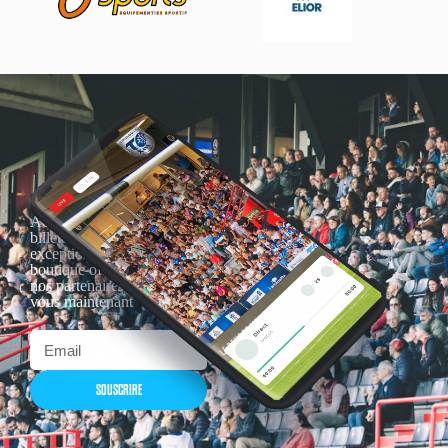
Actualités, nouveautés,
billetterie, remises
exceptionnelles dans la
boutique officielles & chez
nos partenaires… Inscrivez-
vous maintenant
SOUSCRIRE