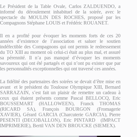
Le Président de la Table Ovale, Carlos ZALDUENDO, a
informé du déroulement inhabituel de la soirée, avec le
spectacle du MOULIN DES ROCHES, proposé par les
Compagnons Stéphane LOUIS et Frédéric ROUANET.
Il en a profité pour évoquer les moments forts de ces 20
années d’existence de l’association et saluer le soutien
indéfectible des Compagnons qui ont permis le redressement
du TO XIII au moment où celui-ci était au plus mal, et assuré
sa pérennité. Il n’a pas manqué d’évoquer les moments
savoureux qui ont été partagés et qui n’ont pu exister que par
les personnalités exceptionnelles qui ont traversé ces années.
La fidélité des partenaires des soirées se devait d’être mise en
avant et le président du Toulouse Olympique XIII, Bernard
SARRAZAIN, s’est fait un plaisir de remettre un cadeau à
ceux qui étaient présents comme Pascal BELLOCQ, Eric
BOUSSEMART (HALLOWEEN), Franck THOMAS
(RICARD SA), François BOURGON (Fromagerie
XAVIER), Gérard GARCIA (Charcuterie GARCIA), Pierre
PESENTI (DECOBALLON), Eric PINTARD (IMPACT
IMPRIMERIE), Bertil VAN DEN BROUCKE (SIEMEX).