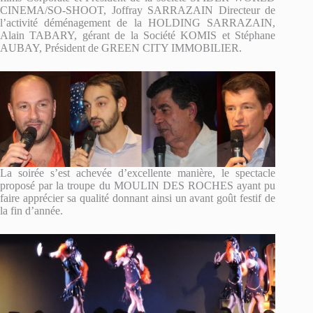
CINEMA/SO-SHOOT, Joffray SARRAZAIN Directeur de
l’activité déménagement de la HOLDING SARRAZAIN,
Alain TABARY, gérant de la Société KOMIS et Stéphane
AUBAY, Président de GREEN CITY IMMOBILIER.­­
La soirée s’est achevée d’excellente manière, le spectacle
proposé par la troupe du MOULIN DES ROCHES ayant pu
faire apprécier sa qualité donnant ainsi un avant goût festif de
la fin d’année.