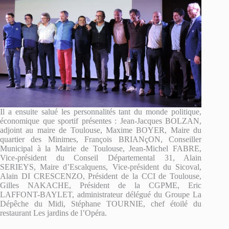
Il a ensuite salué les personnalités tant du monde politique,
économique que sportif présentes : Jean-Jacques BOLZAN,
adjoint au maire de Toulouse, Maxime BOYER, Maire du
quartier des Minimes, François BRIANçON, Conseiller
Municipal à la Mairie de Toulouse, Jean-Michel FABRE,
Vice-président du Conseil Départemental 31, Alain
SERIEYS, Maire d’Escalquens, Vice-président du Sicoval,
Alain DI CRESCENZO, Président de la CCI de Toulouse,
Gilles NAKACHE, Président de la CGPME, Eric
LAFFONT-BAYLET, administrateur délégué du Groupe La
Dépêche du Midi, Stéphane TOURNIE, chef étoilé du
restaurant Les jardins de l’Opéra.