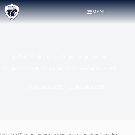
MENU
La Table Ovale a fêté ses 20 ans comme il se doit
Accueil
»
La Table Ovale a fêté ses 20 ans comme il se doit
16 décembre 2016
19 décembre 2016
Près de 310 compagnons et partenaires se sont donnés rendez-