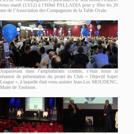
vous mardi (13/12) à l’Hôtel PALLADIA pour y fêter les 20
ans de l’Association des Compagnons de la Table Ovale.
Auparavant dans l’amphithéâtre comble, s’était tenue la
réunion de présentation du projet du Club « Objectif Super
League », à laquelle était venu assister Jean-Luc MOUDENC,
Maire de Toulouse.