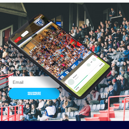
Actualités, nouveautés,
billetterie, remises
exceptionnelles dans la
boutique officielles & chez
nos partenaires… Inscrivez-
vous maintenant
SOUSCRIRE