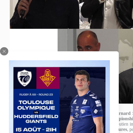
A l’issue du dîner, le
Président du Toulouse Olympique
,
Bernard
League One qui vient
de s’achever par l’accession en Championsh
en remerciant chaleureusement tous les partenaires pour leur soutien in
l’assemblée à l’hôtel Palladia, le jeudi 17 novembre à 18 heures
, p