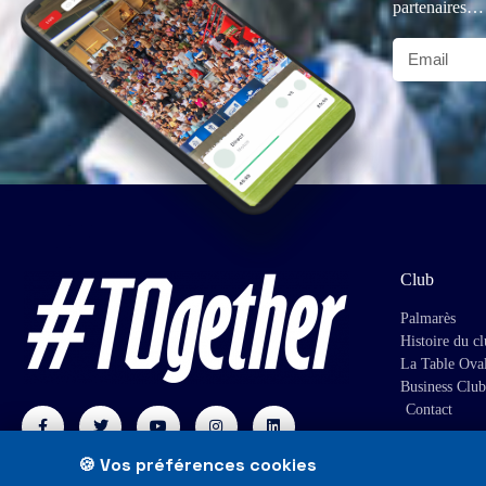
partenaires…
Club
Palmarès
Histoire du c
La Table Ova
Business Club
Contact
🍪 Vos préférences cookies