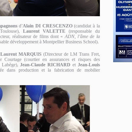
mpagnons
d’
Alain DI CRESCENZO
(candidat à la
 Toulouse),
Laurent VALETTE
(responsable du
cteur, réalisateur de films dont «
ADN, l’âme de la
sable développement à Montpellier Business School).
:
Laurent MARQUIS
(Directeur de LM Trans Fret,
 Courtage (courtier en assurances et risques des
e Labège),
Jean-Claude RICHARD
et
Jean-Louis
ée dans production et la fabrication de mobilier