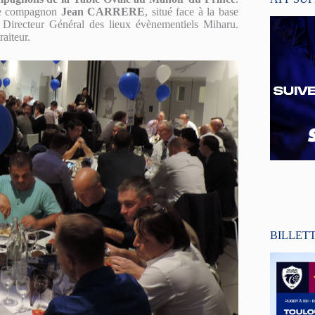
tre compagnon
Jean CARRERE
, situé face à la base
 Directeur Général des lieux évènementiels Miharu.
raiteur.
BILLET