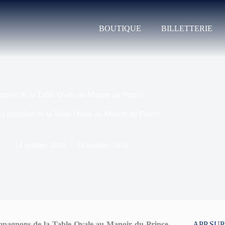
BOUTIQUE
BILLETTERIE
mière de la Table Ovale au Manoir du Prince
a première de la Table Ovale au Manoir du Prince
14 octobre 2016
18 octobre 2016
mpagnons de la Table Ovale au Manoir du Prince
.
APP SU