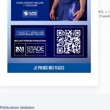
s’annonce excitante.
Enfin, le
Président de la Table Ovale, Carlos ZALDUENDO,
a 
novembre au nouvel espace réceptif du Palladia, à l’occasion de
l’anni
Partagez votre amour
JE PRENDS MES PLACES
ARTICLE
PRÉCÉDENT
RC St Gaudens v TO Broncos - Le groupe
des TO Broncos
Publications similaires