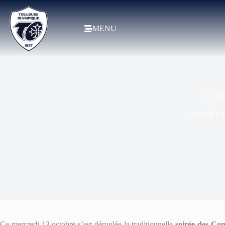
MENU
La pre
Accueil
»
L
Ce mercredi 13 octobre s’est déroulée la traditionnelle
soirée des Co