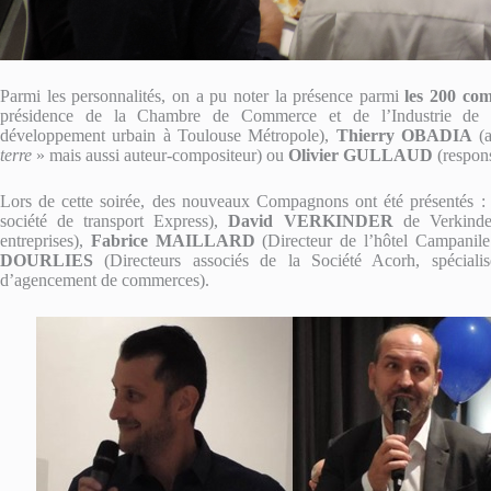
Parmi les personnalités, on a pu noter la présence parmi
les 200 co
présidence de la Chambre de Commerce et de l’Industrie de
développement urbain à Toulouse Métropole),
Thierry OBADIA
(a
terre
» mais aussi auteur-compositeur) ou
Olivier GULLAUD
(respon
Lors de cette soirée, des nouveaux Compagnons ont été présentés 
société de transport Express),
David VERKINDER
de Verkinder
entreprises),
Fabrice MAILLARD
(Directeur de l’hôtel Campanil
DOURLIES
(Directeurs associés de la Société Acorh, spécialis
d’agencement de commerces).