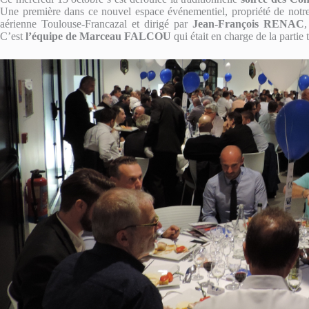
Une première dans ce nouvel espace événementiel, propriété de no
aérienne Toulouse-Francazal et dirigé par
Jean-François RENAC
,
C’est
l’équipe de Marceau FALCOU
qui était en charge de la partie t