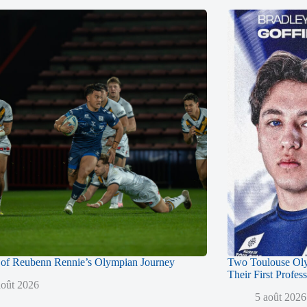
of Reubenn Rennie’s Olympian Journey
Two Toulouse Ol
Their First Profes
août 2026
5 août 2026