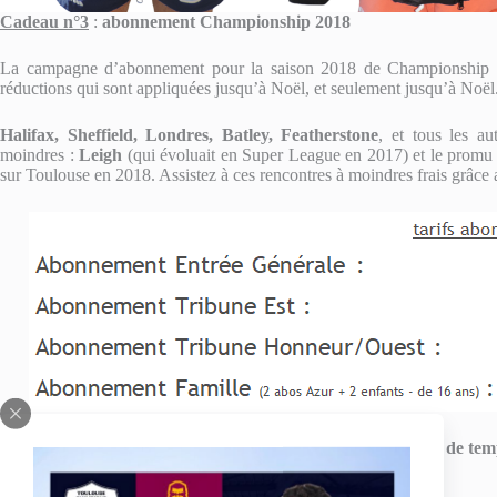
Cadeau n°3
:
abonnement Championship 2018
La campagne d’abonnement pour la saison 2018 de Championship a d
réductions qui sont appliquées jusqu’à Noël, et seulement jusqu’à Noël.
Halifax, Sheffield, Londres, Batley, Featherstone
, et tous les au
moindres :
Leigh
(qui évoluait en Super League en 2017) et le prom
sur Toulouse en 2018. Assistez à ces rencontres à moindres frais grâce
Au 25 décembre minuit, les réductions auront expiré,
alors pas de tem
Les avantages de l’abonnement
: