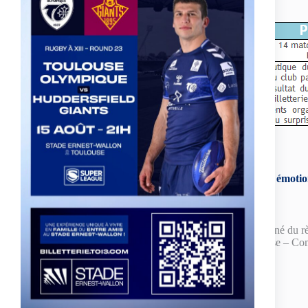
Cette nouvelle saison s’annonce encore riche en émotion
Pour s’abonner, vous avez deux possibilités :
Soit renvoyer le formulaire (
téléchargeable ici
, accompagné du r
Ou venir au siège du Club (26, impasse Barthe à Toulouse – Com
de 9h à 12h et de 14h à 18h.
Tarif billetterie pendant la saison
: