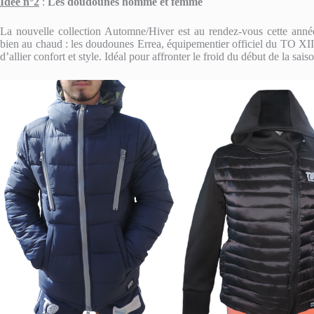
Idée n°2
:
Les doudounes homme et femme
La nouvelle collection Automne/Hiver est au rendez-vous cette ann
bien au chaud : les doudounes Errea, équipementier officiel du TO XI
d’allier confort et style. Idéal pour affronter le froid du début de la sa