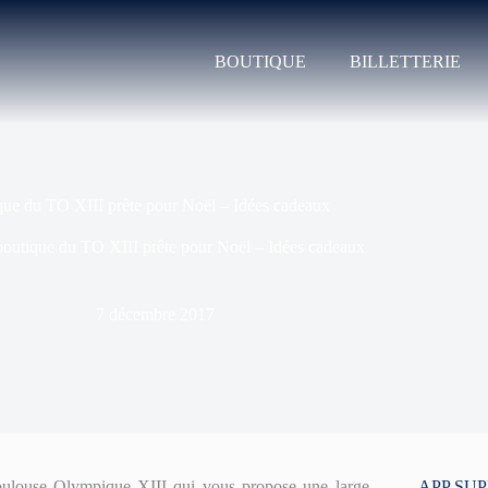
BOUTIQUE
BILLETTERIE
que du TO XIII prête pour Noël – Idées cadeaux
boutique du TO XIII prête pour Noël – Idées cadeaux
7 décembre 2017
oulouse Olympique XIII qui vous propose une large
APP SU