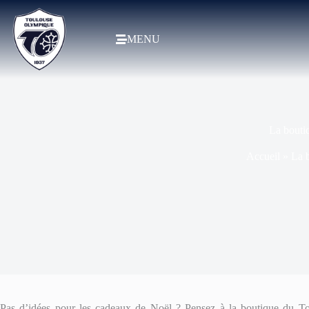
MENU
La bouti
Accueil
»
La 
Pas d’idées pour les cadeaux de Noël ? Pensez à la boutique du T