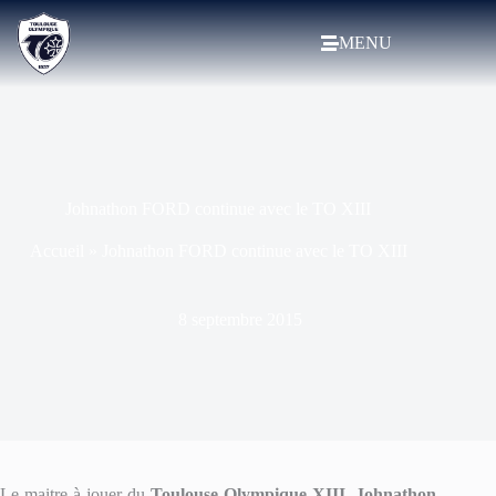
MENU
Johnathon FORD continue avec le TO XIII
Accueil
»
Johnathon FORD continue avec le TO XIII
8 septembre 2015
Le maitre à jouer du
Toulouse Olympique XIII
,
Johnathon