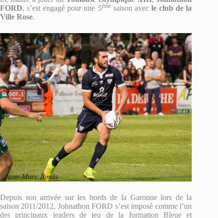
ème
FORD
, s’est engagé pour une 5
saison avec
le club de la
Ville Rose
.
Depuis son arrivée sur les bords de la Garonne lors de la
saison 2011/2012, Johnathon FORD s’est imposé comme l’un
des principaux leaders de jeu de la formation Bleue et