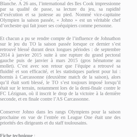
Blanche. A 26 ans, l’international des Iles Cook impressionne
par sa qualité de passe, sa lecture du jeu, sa rapidité
d’exécution et sa justesse au pied. Nommé vice-capitaine
Olympien la saison passée, « Johno » est un véritable chef
d’orchestre qui fait jouer ses coéquipiers comme personne.
Et chacun a pu se rendre compte de l’influence de Johnathon
sur le jeu du TO la saison passée lorsque ce dernier s’est
retrouvé blessé durant deux longues périodes : de septembre
2014 à janvier 2015 suite à une rupture du grand pectoral
gauche puis de janvier à mars 2015 (gros hématome au
mollet). C’est avec son retour que l’équipe a retrouvé sa
fluidité et son efficacité, et les statistiques parlent pour lui :
hormis à Carcassonne (deuxième match de la saison), alors
qu’il était sorti blessé, le TO s’est toujours imposé lorsqu’il
était sur le terrain, notamment lors de la demi-finale contre le
FC Lézignan, où il inscrit le drop de la victoire à la dernière
seconde, et en finale contre l’AS Carcassonne.
Conserver Johno dans les rangs Olympiens pour la saison
prochaine en vue de l’entrée en League One était une des
priorités des dirigeants et du staff toulousains.
Fiche technique
: