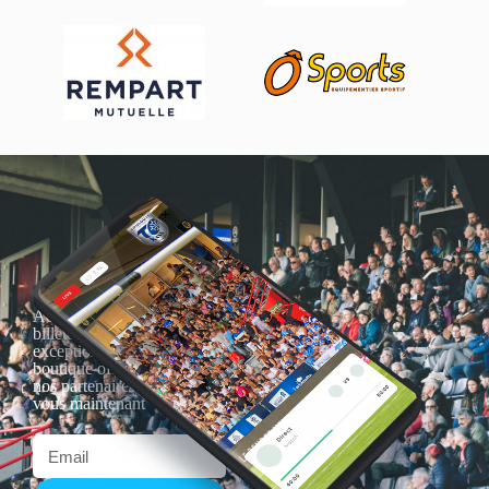
Actualités, nouveautés,
billetterie, remises
exceptionnelles dans la
boutique officielles & chez
nos partenaires… Inscrivez-
vous maintenant