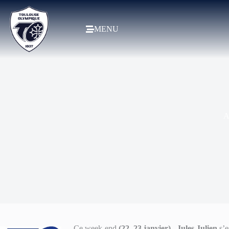
MENU
A
Ce week-end
(22, 23 janvier)
,
Jules Julien
s’e