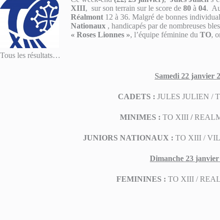
XIII
, sur son terrain sur le score de
80
à
04
. A
Réalmont
12 à 36. Malgré de bonnes individualit
Nationaux
, handicapés par de nombreuses bless
« Roses Lionnes »
, l’équipe féminine du
TO
, 
Tous les résultats…
Samedi 22 janvier 
CADETS :
JULES JULIEN / T
MINIMES :
TO XIII
/
REAL
JUNIORS NATIONAUX :
TO XIII / 
Dimanche 23 janvier
FEMININES :
TO XIII / RE