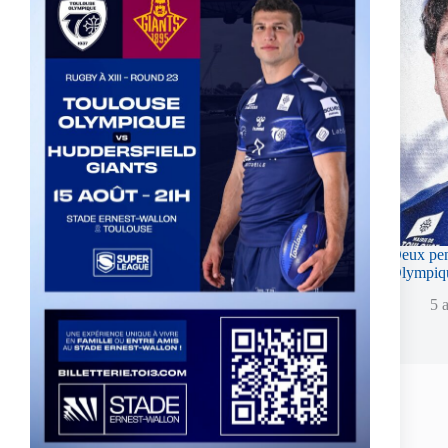
Two Toulouse Olympique Academy Graduates Sign
Deux pen
Their First Professional Contracts.
Olympique
5 août 2026
5 
Laisser un commentaire