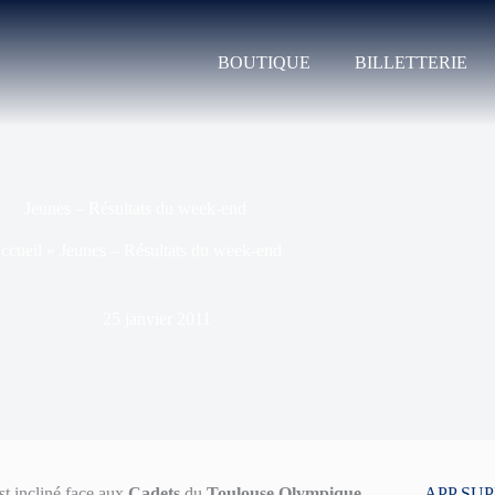
BOUTIQUE
BILLETTERIE
Jeunes – Résultats du week-end
ccueil
»
Jeunes – Résultats du week-end
25 janvier 2011
st incliné face aux
Cadets
du
Toulouse Olympique
APP SU