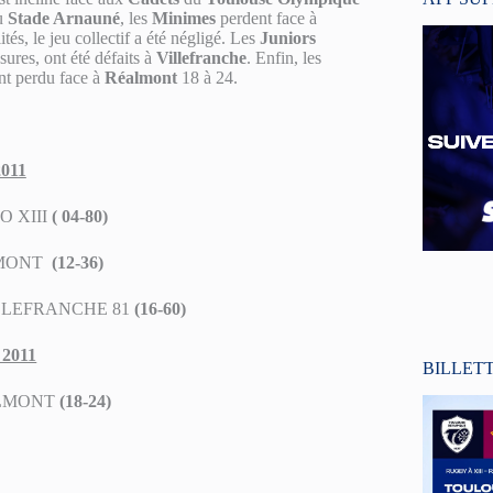
u
Stade Arnauné
, les
Minimes
perdent face à
és, le jeu collectif a été négligé. Les
Juniors
ures, ont été défaits à
Villefranche
. Enfin, les
ont perdu face à
Réalmont
18 à 24.
2011
O XIII
( 04-80)
MONT
(12-36)
VILLEFRANCHE 81
(16-60)
 2011
BILLET
ALMONT
(18-24)