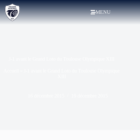
MENU
J-1 avant le Grand Loto du Toulouse Olympique XIII
Accueil
»
J-1 avant le Grand Loto du Toulouse Olympique
XIII
16 décembre 2015
19 décembre 2015