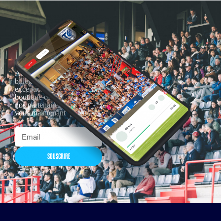
Actualités, nouveautés,
billetterie, remises
exceptionnelles dans la
boutique officielles & chez
nos partenaires… Inscrivez-
vous maintenant
SOUSCRIRE