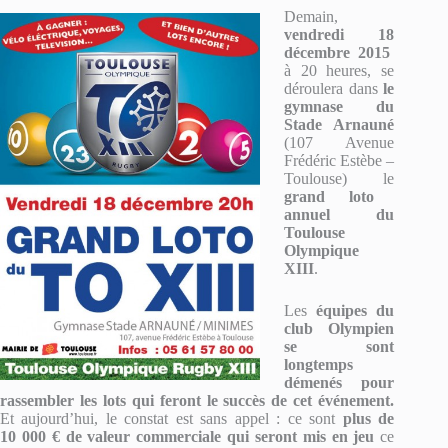
Demain,
vendredi 18
décembre 2015
à 20 heures, se
déroulera dans
le
gymnase du
Stade Arnauné
(107 Avenue
Frédéric Estèbe –
Toulouse) le
grand loto
annuel du
Toulouse
Olympique
XIII
.
Les
équipes du
club Olympien
se sont
longtemps
démenés pour
rassembler les lots qui feront le succès de cet événement.
Et aujourd’hui, le constat est sans appel : ce sont
plus de
10 000 € de valeur commerciale qui seront mis en jeu
ce