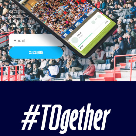
Actualités, nouveautés,
billetterie, remises
exceptionnelles dans la
boutique officielles & chez
nos partenaires… Inscrivez-
vous maintenant
SOUSCRIRE