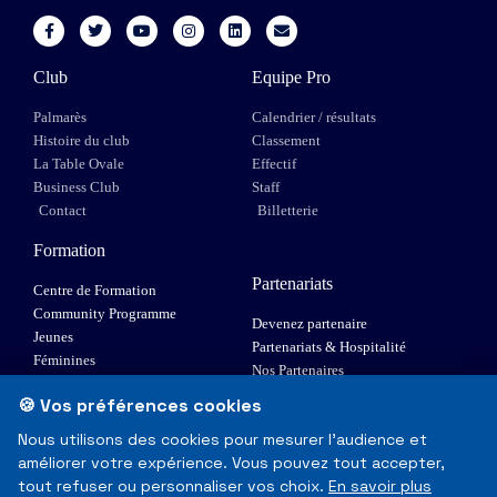
Club
Equipe Pro
Palmarès
Calendrier / résultats
Histoire du club
Classement
La Table Ovale
Effectif
Business Club
Staff
Contact
Billetterie
Formation
Partenariats
Centre de Formation
Community Programme
Devenez partenaire
Jeunes
Partenariats & Hospitalité
Féminines
Nos Partenaires
XIII Fauteuil
🍪 Vos préférences cookies
Elite 1
Nous utilisons des cookies pour mesurer l'audience et
améliorer votre expérience. Vous pouvez tout accepter,
© Toulouse Olympique XIII - Tous droits réservés
tout refuser ou personnaliser vos choix.
En savoir plus