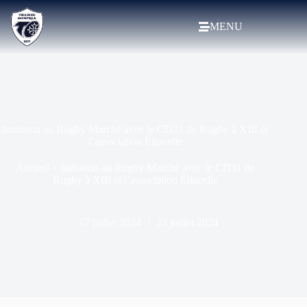
MENU
Initiation au Rugby Marché avec le CD31 de Rugby à XIII et
l’association Étincelle
Accueil
»
Initiation au Rugby Marché avec le CD31 de
Rugby à XIII et l’association Étincelle
17 juillet 2024
23 juillet 2024