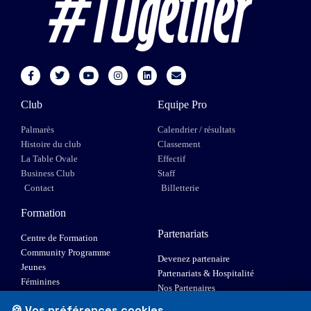
Club
Equipe Pro
Palmarès
Calendrier / résultats
Histoire du club
Classement
La Table Ovale
Effectif
Business Club
Staff
Contact
Billetterie
Formation
Partenariats
Centre de Formation
Community Programme
Devenez partenaire
Jeunes
Partenariats & Hospitalité
Féminines
Nos Partenaires
XIII Fauteuil
🍪 Vos préférences cookies
Elite 1