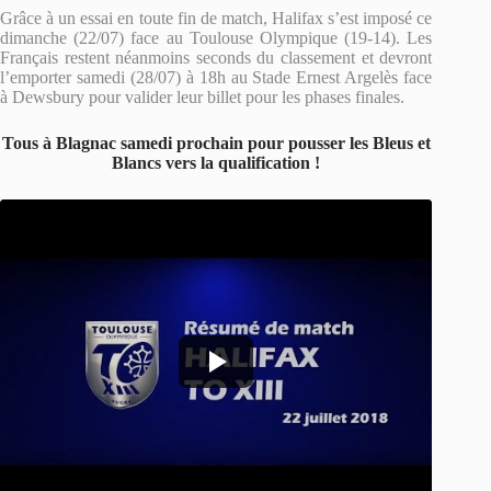
Grâce à un essai en toute fin de match, Halifax s’est imposé ce
dimanche (22/07) face au Toulouse Olympique (19-14). Les
Français restent néanmoins seconds du classement et devront
l’emporter samedi (28/07) à 18h au Stade Ernest Argelès face
à Dewsbury pour valider leur billet pour les phases finales.
Tous à Blagnac samedi prochain pour pousser les Bleus et
Blancs vers la qualification !