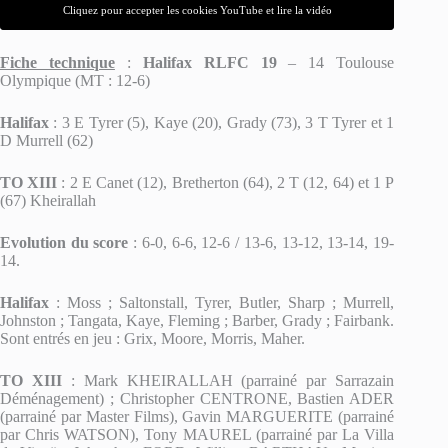
Cliquez pour accepter les cookies YouTube et lire la vidéo
Fiche technique
:
Halifax RLFC 19
– 14 Toulouse
Olympique (MT : 12-6)
Halifax
: 3 E Tyrer (5), Kaye (20), Grady (73), 3 T Tyrer et 1
D Murrell (62)
TO XIII
: 2 E Canet (12), Bretherton (64), 2 T (12, 64) et 1 P
(67) Kheirallah
Evolution du score
: 6-0, 6-6, 12-6 / 13-6, 13-12, 13-14, 19-
14.
Halifax
: Moss ; Saltonstall, Tyrer, Butler, Sharp ; Murrell,
Johnston ; Tangata, Kaye, Fleming ; Barber, Grady ; Fairbank.
Sont entrés en jeu : Grix, Moore, Morris, Maher.
TO XIII
: Mark KHEIRALLAH (parrainé par Sarrazain
Déménagement) ; Christopher CENTRONE, Bastien ADER
(parrainé par Master Films), Gavin MARGUERITE (parrainé
par Chris WATSON), Tony MAUREL (parrainé par La Villa