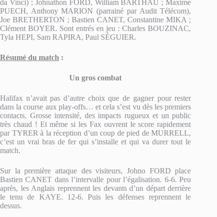
da Vinci) ; Johnathon FORD, William BARTHAU ; Maxime
PUECH, Anthony MARION (parrainé par Audit Télécom),
Joe BRETHERTON ; Bastien CANET, Constantine MIKA ;
Clément BOYER. Sont entrés en jeu : Charles BOUZINAC,
Tyla HEPI, Sam RAPIRA, Paul SÉGUIER.
Résumé du match
:
Un gros combat
Halifax n’avait pas d’autre choix que de gagner pour rester
dans la course aux play-offs… et cela s’est vu dès les premiers
contacts. Grosse intensité, des impacts rugueux et un public
très chaud ! Et même si les Fax ouvrent le score rapidement
par TYRER à la réception d’un coup de pied de MURRELL,
c’est un vrai bras de fer qui s’installe et qui va durer tout le
match.
Sur la première attaque des visiteurs, Johno FORD place
Bastien CANET dans l’intervalle pour l’égalisation. 6-6. Peu
après, les Anglais reprennent les devants d’un départ derrière
le tenu de KAYE. 12-6. Puis les défenses reprennent le
dessus.