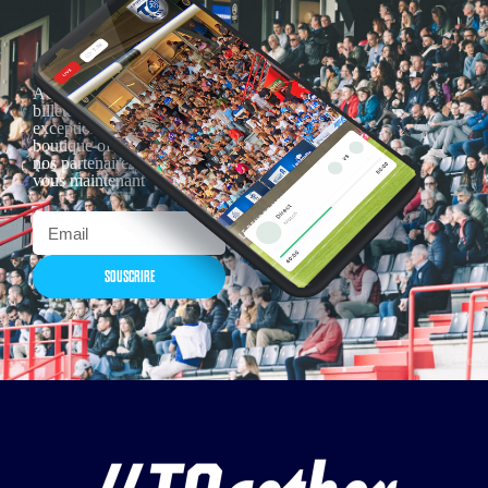
Actualités, nouveautés,
billetterie, remises
exceptionnelles dans la
boutique officielles & chez
nos partenaires… Inscrivez-
vous maintenant
SOUSCRIRE