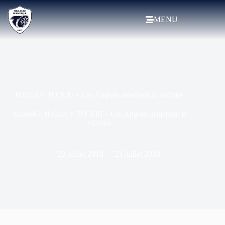
MENU
Halifax v TO XIII – Les Anglais arrachent la victoire
Accueil
»
Halifax v TO XIII – Les Anglais arrachent la
victoire
22 juillet 2018
23 juillet 2018