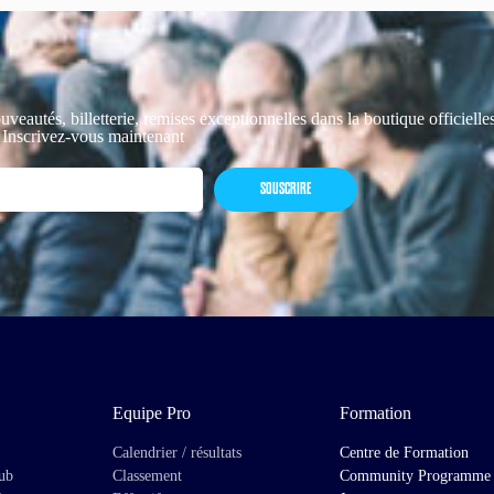
uveautés, billetterie, remises exceptionnelles dans la boutique officiell
 Inscrivez-vous maintenant
SOUSCRIRE
Equipe Pro
Formation
Calendrier / résultats
Centre de Formation
lub
Classement
Community Programme