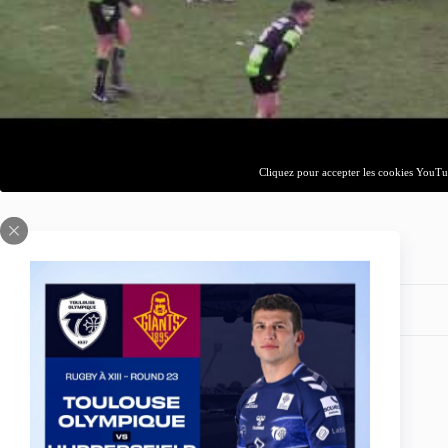
Cliquez pour accepter les cookies YouTub
Partagez votre amour
ARTICLE
PRÉCÉDENT
Halifax vs TO - Les Toulousains en costaud