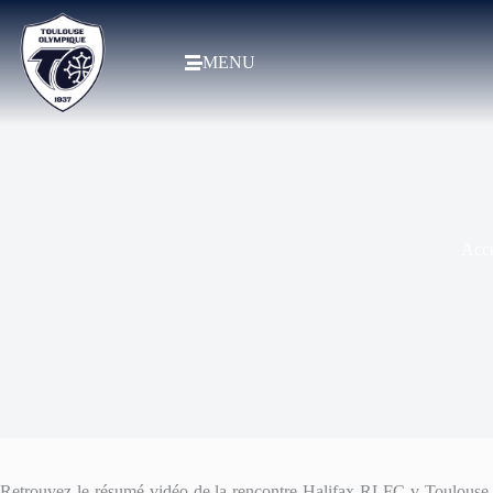
MENU
Accu
Retrouvez le résumé vidéo de la rencontre Halifax RLFC v Toulouse 