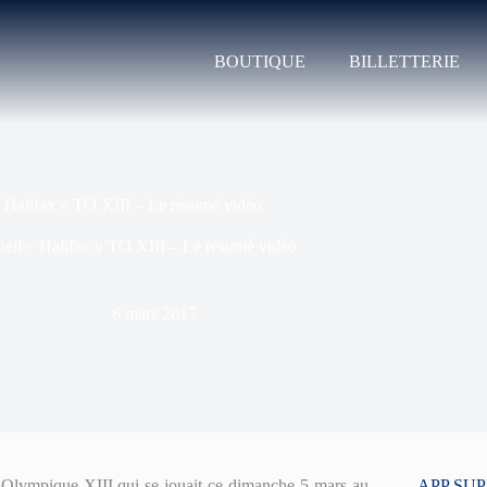
BOUTIQUE
BILLETTERIE
Halifax v TO XIII – Le résumé vidéo
eil
»
Halifax v TO XIII – Le résumé vidéo
6 mars 2017
Olympique XIII qui se jouait ce dimanche 5 mars au
APP SU