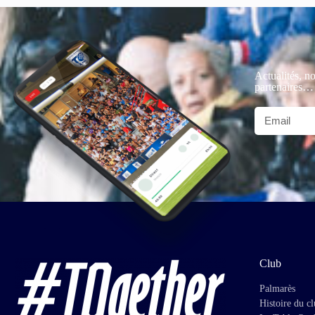
Actualités, no
partenaires…
Club
Palmarès
Histoire du c