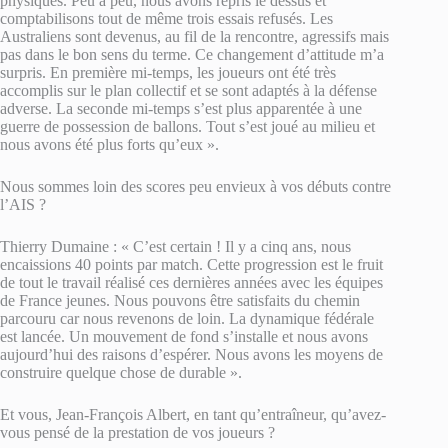
physiques. Peu à peu, nous avons repris le dessus et
comptabilisons tout de même trois essais refusés. Les
Australiens sont devenus, au fil de la rencontre, agressifs mais
pas dans le bon sens du terme. Ce changement d’attitude m’a
surpris. En première mi-temps, les joueurs ont été très
accomplis sur le plan collectif et se sont adaptés à la défense
adverse. La seconde mi-temps s’est plus apparentée à une
guerre de possession de ballons. Tout s’est joué au milieu et
nous avons été plus forts qu’eux ».
Nous sommes loin des scores peu envieux à vos débuts contre
l’AIS ?
Thierry Dumaine : « C’est certain ! Il y a cinq ans, nous
encaissions 40 points par match. Cette progression est le fruit
de tout le travail réalisé ces dernières années avec les équipes
de France jeunes. Nous pouvons être satisfaits du chemin
parcouru car nous revenons de loin. La dynamique fédérale
est lancée. Un mouvement de fond s’installe et nous avons
aujourd’hui des raisons d’espérer. Nous avons les moyens de
construire quelque chose de durable ».
Et vous, Jean-François Albert, en tant qu’entraîneur, qu’avez-
vous pensé de la prestation de vos joueurs ?