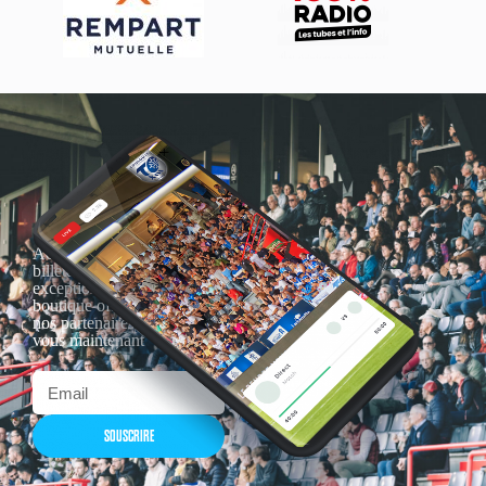
Actualités, nouveautés,
billetterie, remises
exceptionnelles dans la
boutique officielles & chez
nos partenaires… Inscrivez-
vous maintenant
SOUSCRIRE