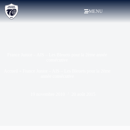
MENU
France Junior – AIS – Les Bleuets pour la 2ème année
consécutive
Accueil
»
France Junior – AIS – Les Bleuets pour la 2ème
année consécutive
19 novembre 2010
20 août 2015