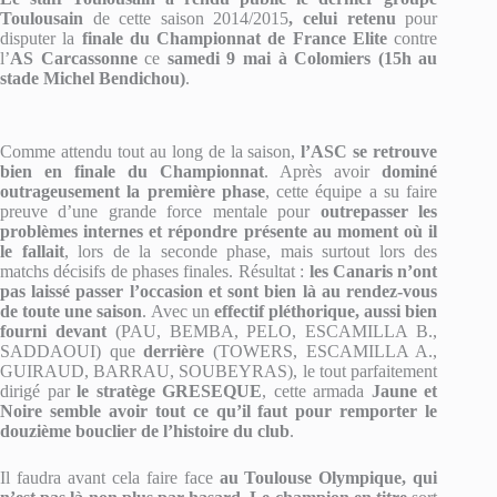
Toulousain
de cette saison 2014/2015
, celui retenu
pour
disputer la
finale du Championnat de France Elite
contre
l’
AS Carcassonne
ce
samedi 9 mai à Colomiers (15h au
stade Michel Bendichou)
.
Comme attendu tout au long de la saison,
l’ASC se retrouve
bien en finale du Championnat
. Après avoir
dominé
outrageusement la première phase
, cette équipe a su faire
preuve d’une grande force mentale pour
outrepasser les
problèmes internes et répondre présente au moment où il
le fallait
, lors de la seconde phase, mais surtout lors des
matchs décisifs de phases finales. Résultat :
les Canaris n’ont
pas laissé passer l’occasion et sont bien là au rendez-vous
de toute une saison
. Avec un
effectif pléthorique, aussi bien
fourni devant
(PAU, BEMBA, PELO, ESCAMILLA B.,
SADDAOUI) que
derrière
(TOWERS, ESCAMILLA A.,
GUIRAUD, BARRAU, SOUBEYRAS), le tout parfaitement
dirigé par
le stratège GRESEQUE
, cette armada
Jaune et
Noire semble avoir tout ce qu’il faut pour remporter le
douzième bouclier de l’histoire du club
.
Il faudra avant cela faire face
au Toulouse Olympique, qui