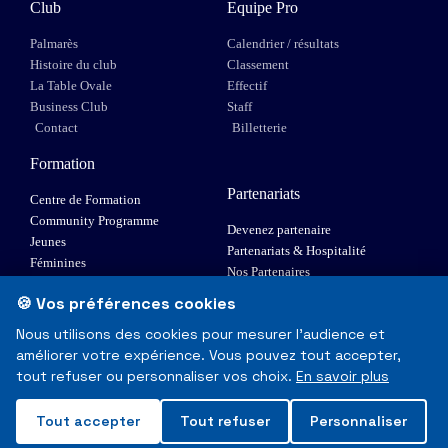
Club
Equipe Pro
Palmarès
Calendrier / résultats
Histoire du club
Classement
La Table Ovale
Effectif
Business Club
Staff
Contact
Billetterie
Formation
Partenariats
Centre de Formation
Community Programme
Devenez partenaire
Jeunes
Partenariats & Hospitalité
Féminines
Nos Partenaires
XIII Fauteuil
🍪 Vos préférences cookies
Elite 1
Nous utilisons des cookies pour mesurer l'audience et
améliorer votre expérience. Vous pouvez tout accepter,
© Toulouse Olympique XIII - Tous droits réservés
tout refuser ou personnaliser vos choix.
En savoir plus
Mentions Légales & RGPD
Tout accepter
Tout refuser
Personnaliser
Made with
❤
in Toulouse