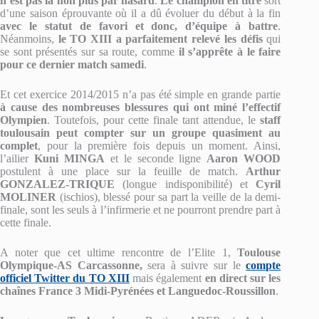
n’est pas là non plus par hasard
.
Le champion en titre
sort
d’une saison éprouvante où il a dû évoluer du début à la fin
avec le statut de favori et donc, d’équipe à battre
.
Néanmoins,
le TO XIII a parfaitement relevé les défis
qui
se sont présentés sur sa route, comme
il s’apprête à le faire
pour ce dernier match samedi
.
Et cet exercice 2014/2015 n’a pas été simple en grande partie
à cause des nombreuses blessures qui ont miné l’effectif
Olympien
. Toutefois, pour cette finale tant attendue, le
staff
toulousain peut compter sur un groupe quasiment au
complet
, pour la première fois depuis un moment. Ainsi,
l’ailier
Kuni MINGA
et le seconde ligne
Aaron WOOD
postulent à une place sur la feuille de match.
Arthur
GONZALEZ-TRIQUE
(longue indisponibilité) et
Cyril
MOLINER
(ischios), blessé pour sa part la veille de la demi-
finale, sont les seuls à l’infirmerie et ne pourront prendre part à
cette finale.
A noter que cet ultime rencontre de l’Elite 1,
Toulouse
Olympique-AS Carcassonne,
sera à suivre sur le
compte
officiel Twitter du TO XIII
mais également
en direct sur les
chaînes France 3 Midi-Pyrénées et Languedoc-Roussillon
.