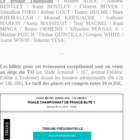
Le groupe Toulousain
:
Bastien ADER / Andrew
BENTLEY / Kane BENTLEY / Clément BOYER /
Johnathon FORD / Jérôme GOUT / Danny HULME / Mark
KHEIRALLAH / Mourad KRIOUACHE / Anthony
MARION / Samy MASSELOT / Tony MAUREL / Kuni
MINGA / Bruno ORMENO / Sébastien PLANAS © /
Maxime PUECH / Florian QUINTILLA / Gregory WHITE /
Aaron WOOD / Valentin YESA.
—
Les billets pour cet événement exceptionnel sont en vente
au siège du TO
(au Stade Arnauné – 107, avenue Frédéric
Estèbe à Toulouse) durant les horaires administratifs (9h-12h
et 14h-18h).
Le tarif des places est compris entre 10 et 35€.