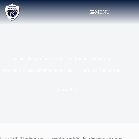
MENU
Finale Championnat Elite – Le groupe Toulousain
Accueil
»
Finale Championnat Elite – Le groupe Toulousain
7 mai 2015
Le staff Toulousain
a rendu public le dernier groupe