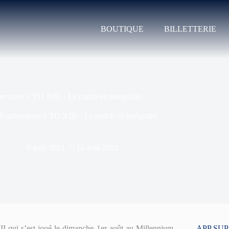
BOUTIQUE
BILLETTERIE
erstone v TO XIII – Le match en intégralité
Featherstone v TO XIII – Le match en intégralité
9 août 2021
12 août 2021
II qui s’est joué le dimanche 1er août au Millennium
APP SU