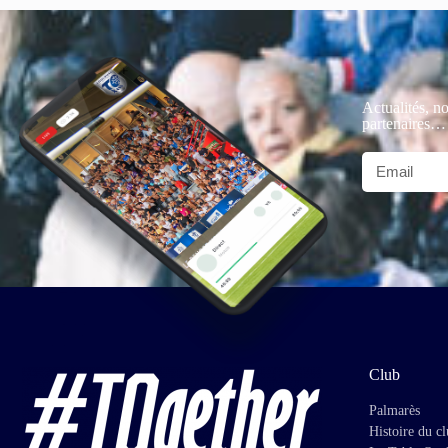
Actualités, no
partenaires…
Club
Palmarès
Histoire du c