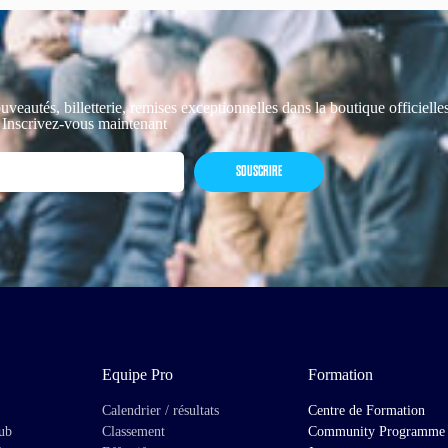
uveautés, billetterie, remises exceptionnelles dans la boutique officiell
 Inscrivez-vous maintenant
SOUSCRIRE
Equipe Pro
Formation
Calendrier / résultats
Centre de Formation
lub
Classement
Community Programme