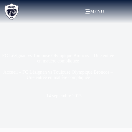
MENU
FC Lézignan vs Toulouse Olympique Broncos – Une entrée
en matière compliquée
Accueil
»
FC Lézignan vs Toulouse Olympique Broncos –
Une entrée en matière compliquée
14 septembre 2015