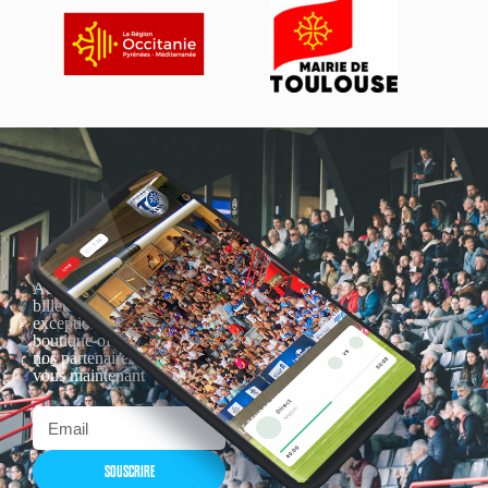
Actualités, nouveautés,
billetterie, remises
exceptionnelles dans la
boutique officielles & chez
nos partenaires… Inscrivez-
vous maintenant
SOUSCRIRE