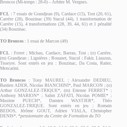
Broncos (Mi-temps : 28-0) – Arbitre M. Vergnes.
FCL
: 7 essais de Grandjean (9), Cardace (15), Tost (20, 61),
Carrère (28), Bouzinac (39) Stacul (44), 1 transformation de
Carrère (15), 4 transformations (28, 39, 44, 61) et 1 pénalité
(34) Bouzinac.
TO Broncos
: 1 essai de Marcon (49)
FCL
: Ferret ; Michau, Cardace, Barrau, Tost ; (o) Carrère,
(m) Grandjean ; Lignières ; Rouanet, Stacul ; Fakir, Liauzun,
Tisseyre. Sont entrés en jeu : Bouzinac, Da Costa, Ratier,
Mencarini.
TO Broncos
: Tony MAUREL ; Alexandre DEDIEU,
Bastien ADER, Nicolas BIANCHINI*, Paul MARCON ; (o)
Arthur GONZALEZ-TRIQUE*, (m) Etienne FERRET* ;
Anthony MARION* ; Salim ZAFATI, Nicolas POMIE* ;
Maxime PUECH*, Damien WASTJER*, Théo
GONZALEZ-TRIQUE. Sont entrés en jeu : Romain
BEDOS, Jérôme GOUT, Adrien VIALA, Christopher
DENIS*. *
pensionnaire du Centre de Formation du TO