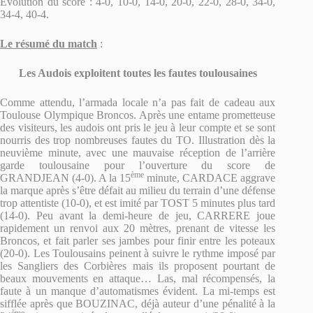
Evolution du score : 4-0, 10-0, 14-0, 20-0, 22-0, 28-0, 34-0,
34-4, 40-4.
Le résumé du match
:
Les Audois exploitent toutes les fautes toulousaines
Comme attendu, l’armada locale n’a pas fait de cadeau aux
Toulouse Olympique Broncos. Après une entame prometteuse
des visiteurs, les audois ont pris le jeu à leur compte et se sont
nourris des trop nombreuses fautes du TO. Illustration dès la
neuvième minute, avec une mauvaise réception de l’arrière
garde toulousaine pour l’ouverture du score de
ème
GRANDJEAN (4-0). A la 15
minute, CARDACE aggrave
la marque après s’être défait au milieu du terrain d’une défense
trop attentiste (10-0), et est imité par TOST 5 minutes plus tard
(14-0). Peu avant la demi-heure de jeu, CARRERE joue
rapidement un renvoi aux 20 mètres, prenant de vitesse les
Broncos, et fait parler ses jambes pour finir entre les poteaux
(20-0). Les Toulousains peinent à suivre le rythme imposé par
les Sangliers des Corbières mais ils proposent pourtant de
beaux mouvements en attaque… Las, mal récompensés, la
faute à un manque d’automatismes évident. La mi-temps est
sifflée après que BOUZINAC, déjà auteur d’une pénalité à la