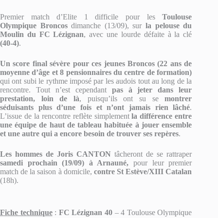
Premier match d’Elite 1 difficile pour les
Toulouse
Olympique Broncos
dimanche (13/09), sur
la pelouse du
Moulin du FC Lézignan
, avec une lourde défaite à la clé
(40-4)
.
Un score final sévère pour ces jeunes
Broncos
(22 ans de
moyenne d’âge et 8 pensionnaires du centre de formation)
qui ont subi le rythme imposé par les audois tout au long de la
rencontre. Tout n’est cependant
pas à jeter dans leur
prestation, loin de là
, puisqu’ils ont su se
montrer
séduisants plus d’une fois et n’ont jamais rien lâché
.
L’issue de la rencontre reflète simplement
la différence entre
une équipe de haut de tableau habituée à jouer ensemble
et une autre qui a encore besoin de trouver ses repères
.
Les hommes de Joris CANTON
tâcheront de se rattraper
samedi prochain (19/09) à Arnauné,
pour leur premier
match de la saison à domicile,
contre St Estève/XIII Catalan
(18h).
Fiche technique
:
FC Lézignan 40
– 4 Toulouse Olympique