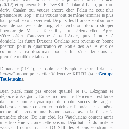
(20/12) et opposera St Estève/XIII Catalan à Palau, pour un
derby Catalan qui vaudra encore cher. Palau ne peut plus
prétendre au Top 4 mais voudra tout de même terminer le plus
haut possible au classement. De plus, les Broncos sont sur une
série de six revers de rang, et chercheront donc à stopper
l’hémorragie. Mais en face, il y a un sérieux client. Après
s’être offert Carcassonne dans l’Aude, puis Limoux à
domicile, les futurs Dragons Catalans sont revenus en bonne
position pour la qualification en Poule des As. A eux de
continuer ainsi désormais pour enfin s’installer dans la
première moitié de tableau.
Dimanche (21/12), le Toulouse Olympique se rend dans le
Lot-et-Garonne pour défier Villeneuve XIII RL (voir
Groupe
Toulousain
).
Bien placé, mais pas encore qualifié, le FC Lézignan se
déplace à Avignon. En ce moment, le Feuceuleu est lancé
dans une bonne dynamique de quatre succès de rang et
tâchera de jouer ce dernier match de l’année sur le même
tempo afin prendre une bonne avance avant la fin de la
première phase. De leur côté, les Vauclusiens courent après
une troisième victoire cette saison. Déjà battu à domicile le
week-end dernier par le TO XIII, les Bisons voudront se