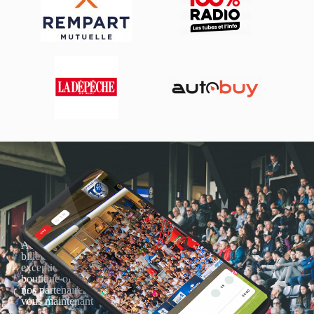
Actualités, nouveautés,
billetterie, remises
exceptionnelles dans la
boutique officielles & chez
nos partenaires… Inscrivez-
vous maintenant