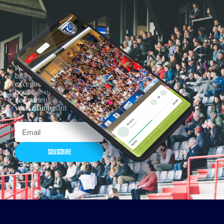
Actualités, nouveautés,
billetterie, remises
exceptionnelles dans la
boutique officielles & chez
nos partenaires… Inscrivez-
vous maintenant
SOUSCRIRE