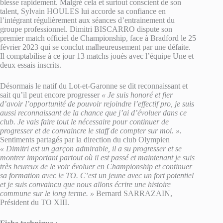
blesse rapidement. Malgré cela et surtout conscient de son
talent, Sylvain HOULES lui accorde sa confiance en
l’intégrant régulièrement aux séances d’entrainement du
groupe professionnel. Dimitri BISCARRO dispute son
premier match officiel de Championship, face à Bradford le 25
février 2023 qui se conclut malheureusement par une défaite.
Il comptabilise à ce jour 13 matchs joués avec l’équipe Une et
deux essais inscrits.
Désormais le natif du Lot-et-Garonne se dit reconnaissant et
sait qu’il peut encore progresser
« Je suis honoré et fier
d’avoir l’opportunité de pouvoir rejoindre l’effectif pro, je suis
aussi reconnaissant de la chance que j’ai d’évoluer dans ce
club. Je vais faire tout le nécessaire pour continuer de
progresser et de convaincre le staff de compter sur moi. ».
Sentiments partagés par la direction du club Olympien
« Dimitri est un garçon admirable, il a su progresser et se
montrer important partout où il est passé et maintenant je suis
très heureux de le voir évoluer en Championship et continuer
sa formation avec le TO. C’est un jeune avec un fort potentiel
et je suis convaincu que nous allons écrire une histoire
commune sur le long terme. »
Bernard SARRAZAIN,
Président du TO XIII.