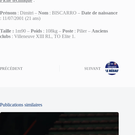
Fiche technique
:
Prénom
: Dimitri –
Nom
: BISCARRO –
Date de naissance
: 11/07/2001 (21 ans)
Taille :
1m90 –
Poids
: 108kg –
Poste
: Pilier –
Anciens
clubs
: Villeneuve XIII RL, TO Elite 1.
PRÉCÉDENT
SUIVANT
Publications similaires