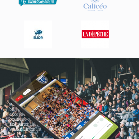
Actualités, nouveautés,
billetterie, remises
exceptionnelles dans la
boutique officielles & chez
nos partenaires… Inscrivez-
vous maintenant